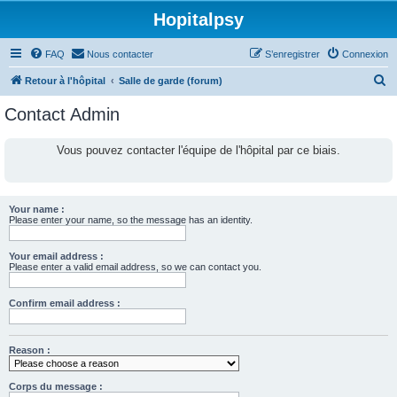
Hopitalpsy
FAQ
Nous contacter
S’enregistrer
Connexion
R
Retour à l'hôpital
Salle de garde (forum)
e
Contact Admin
c
h
Vous pouvez contacter l'équipe de l'hôpital par ce biais.
e
r
c
Your name :
Please enter your name, so the message has an identity.
h
e
Your email address :
Please enter a valid email address, so we can contact you.
r
Confirm email address :
Reason :
Corps du message :