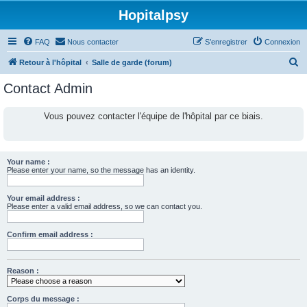
Hopitalpsy
FAQ
Nous contacter
S’enregistrer
Connexion
R
Retour à l'hôpital
Salle de garde (forum)
e
Contact Admin
c
h
Vous pouvez contacter l'équipe de l'hôpital par ce biais.
e
r
c
Your name :
Please enter your name, so the message has an identity.
h
e
Your email address :
Please enter a valid email address, so we can contact you.
r
Confirm email address :
Reason :
Corps du message :