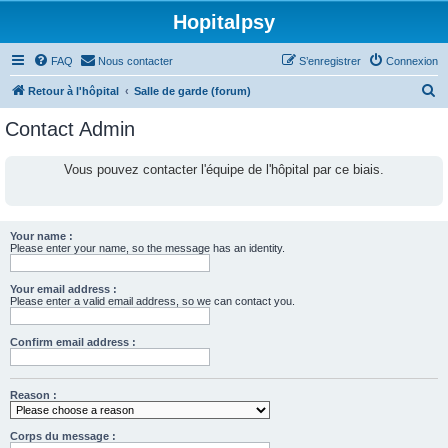
Hopitalpsy
FAQ
Nous contacter
S’enregistrer
Connexion
R
Retour à l'hôpital
Salle de garde (forum)
e
Contact Admin
c
h
Vous pouvez contacter l'équipe de l'hôpital par ce biais.
e
r
c
Your name :
Please enter your name, so the message has an identity.
h
e
Your email address :
Please enter a valid email address, so we can contact you.
r
Confirm email address :
Reason :
Corps du message :