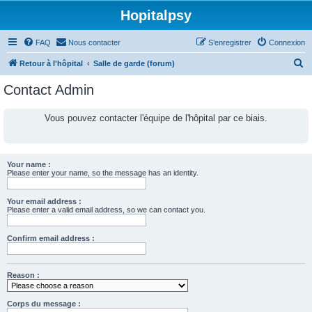
Hopitalpsy
FAQ
Nous contacter
S’enregistrer
Connexion
R
Retour à l'hôpital
Salle de garde (forum)
e
Contact Admin
c
h
Vous pouvez contacter l'équipe de l'hôpital par ce biais.
e
r
c
Your name :
Please enter your name, so the message has an identity.
h
e
Your email address :
Please enter a valid email address, so we can contact you.
r
Confirm email address :
Reason :
Corps du message :