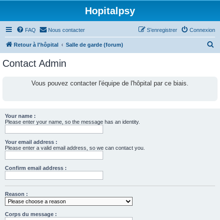
Hopitalpsy
FAQ
Nous contacter
S’enregistrer
Connexion
R
Retour à l'hôpital
Salle de garde (forum)
e
Contact Admin
c
h
Vous pouvez contacter l'équipe de l'hôpital par ce biais.
e
r
c
Your name :
Please enter your name, so the message has an identity.
h
e
Your email address :
Please enter a valid email address, so we can contact you.
r
Confirm email address :
Reason :
Corps du message :