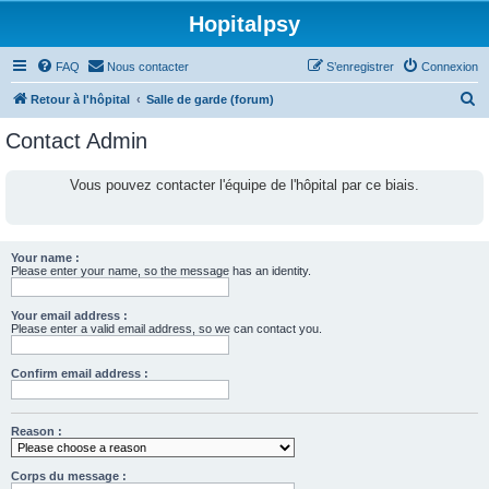
Hopitalpsy
FAQ
Nous contacter
S’enregistrer
Connexion
R
Retour à l'hôpital
Salle de garde (forum)
e
Contact Admin
c
h
Vous pouvez contacter l'équipe de l'hôpital par ce biais.
e
r
c
Your name :
Please enter your name, so the message has an identity.
h
e
Your email address :
Please enter a valid email address, so we can contact you.
r
Confirm email address :
Reason :
Corps du message :