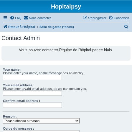
Hopitalpsy
FAQ
Nous contacter
S’enregistrer
Connexion
R
Retour à l'hôpital
Salle de garde (forum)
e
Contact Admin
c
h
Vous pouvez contacter l'équipe de l'hôpital par ce biais.
e
r
c
Your name :
Please enter your name, so the message has an identity.
h
e
Your email address :
Please enter a valid email address, so we can contact you.
r
Confirm email address :
Reason :
Corps du message :