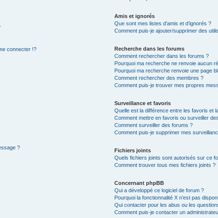
Amis et ignorés
Que sont mes listes d’amis et d’ignorés ?
?
Comment puis-je ajouter/supprimer des utilis
Recherche dans les forums
e connecter !?
Comment rechercher dans les forums ?
Pourquoi ma recherche ne renvoie aucun ré
Pourquoi ma recherche renvoie une page bl
Comment rechercher des membres ?
Comment puis-je trouver mes propres mess
Surveillance et favoris
Quelle est la différence entre les favoris et l
Comment mettre en favoris ou surveiller des
Comment surveiller des forums ?
Comment puis-je supprimer mes surveillanc
message ?
Fichiers joints
Quels fichiers joints sont autorisés sur ce f
Comment trouver tous mes fichiers joints ?
Concernant phpBB
Qui a développé ce logiciel de forum ?
Pourquoi la fonctionnalité X n’est pas dispon
Qui contacter pour les abus ou les questio
Comment puis-je contacter un administrateu