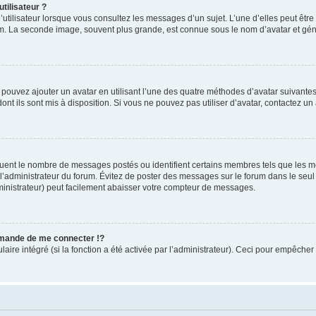
tilisateur ?
utilisateur lorsque vous consultez les messages d’un sujet. L’une d’elles peut êtr
rum. La seconde image, souvent plus grande, est connue sous le nom d’avatar et 
s pouvez ajouter un avatar en utilisant l’une des quatre méthodes d’avatar suivantes 
ont ils sont mis à disposition. Si vous ne pouvez pas utiliser d’avatar, contactez un
iquent le nombre de messages postés ou identifient certains membres tels que les 
ar l’administrateur du forum. Évitez de poster des messages sur le forum dans le seu
ministrateur) peut facilement abaisser votre compteur de messages.
mande de me connecter !?
re intégré (si la fonction a été activée par l’administrateur). Ceci pour empêcher l’u