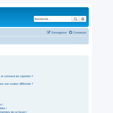
Rechercher
Recherche avancé
S’enregistrer
Connexion
s et comment les rejoindre ?
s une couleur différente ?
?
s !
bles !
n membre de ce forum !