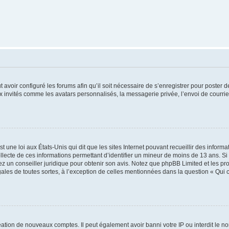
t avoir configuré les forums afin qu’il soit nécessaire de s’enregistrer pour poster
x invités comme les avatars personnalisés, la messagerie privée, l’envoi de courri
t une loi aux États-Unis qui dit que les sites Internet pouvant recueillir des infor
ollecte de ces informations permettant d’identifier un mineur de moins de 13 ans. S
tez un conseiller juridique pour obtenir son avis. Notez que phpBB Limited et les pr
gales de toutes sortes, à l’exception de celles mentionnées dans la question « Qui
réation de nouveaux comptes. Il peut également avoir banni votre IP ou interdit le no