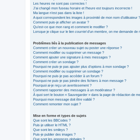
Les heures ne sont pas correctes !
J’ai changé mon fuseau horaire et l’heure est toujours incorrecte !
Ma langue n’est pas dans la liste !
A quoi correspondent les images à proximité de mon nom d’utilisateur 
Comment puis-je afficher un avatar ?
Qu’est-ce que mon rang et comment le modifier ?
Lorsque je clique sur le lien
courriel
d’un membre, on me demande de m
Problèmes liés à la publication de messages
Comment créer un nouveau sujet ou poster une réponse ?
Comment modifier ou supprimer un message ?
Comment ajouter une signature à mes messages ?
Comment créer un sondage ?
Pourquoi ne puis-je pas ajouter plus d’options à mon sondage ?
Comment modifier ou supprimer un sondage ?
Pourquoi ne puis-je pas accéder à un forum ?
Pourquoi ne puis-je pas joindre des fichiers à mon message ?
Pourquoi ai-je reçu un avertissement ?
Comment rapporter des messages à un modérateur ?
À quoi sert le bouton « Sauvegarder » dans la page de rédaction de 
Pourquoi mon message doit être validé ?
Comment remonter mon sujet ?
Mise en forme et types de sujets
Que sont les BBCodes ?
Puis-je utiliser le HTML ?
Que sont les smileys ?
Puis-je publier des images ?
Que sont les annonces globales ?