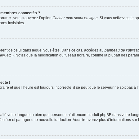
s membres connectés ?
forum », vous trouverez l’option
Cacher mon statut en ligne
. Si vous activez cette o
es invisibles.
ifférent de celui dans lequel vous êtes. Dans ce cas, accédez au
panneau de l’utilisa
ney, etc.). Notez que la modification du fuseau horaire, comme la plupart des para
ecte !
aire et que l’heure est toujours incorrecte, il se peut que le serveur ne soit pas à
installé votre langue ou bien que personne n’ait encore traduit phpBB dans votre l
s à créer et partager une nouvelle traduction. Vous trouverez plus d’informations sur l