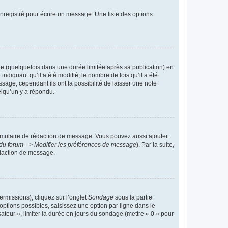
nregistré pour écrire un message. Une liste des options
 (quelquefois dans une durée limitée après sa publication) en
iquant qu’il a été modifié, le nombre de fois qu’il a été
sage, cependant ils ont la possibilité de laisser une note
elqu’un y a répondu.
rmulaire de rédaction de message. Vous pouvez aussi ajouter
du forum --> Modifier les préférences de message
). Par la suite,
daction de message.
ermissions), cliquez sur l’onglet
Sondage
sous la partie
ptions possibles, saisissez une option par ligne dans le
ateur », limiter la durée en jours du sondage (mettre « 0 » pour