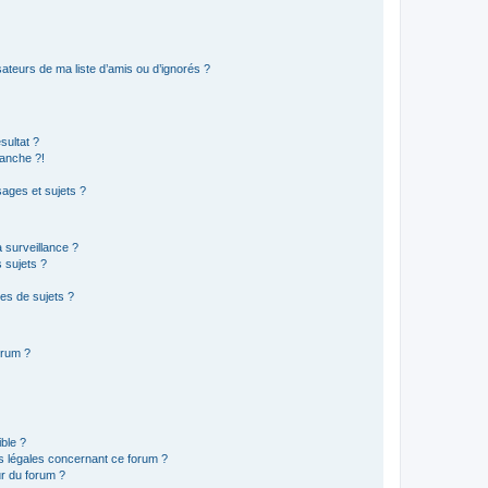
ateurs de ma liste d’amis ou d’ignorés ?
sultat ?
anche ?!
ages et sujets ?
a surveillance ?
 sujets ?
es de sujets ?
orum ?
ible ?
ns légales concernant ce forum ?
r du forum ?