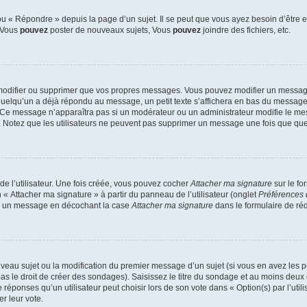
 « Répondre » depuis la page d’un sujet. Il se peut que vous ayez besoin d’être e
: Vous
pouvez
poster de nouveaux sujets, Vous
pouvez
joindre des fichiers, etc.
modifier ou supprimer que vos propres messages. Vous pouvez modifier un message
lqu’un a déjà répondu au message, un petit texte s’affichera en bas du message ind
n. Ce message n’apparaîtra pas si un modérateur ou un administrateur modifie le mes
ive. Notez que les utilisateurs ne peuvent pas supprimer un message une fois que qu
e l’utilisateur. Une fois créée, vous pouvez cocher
Attacher ma signature
sur le fo
 « Attacher ma signature » à partir du panneau de l’utilisateur (onglet
Préférences 
 à un message en décochant la case
Attacher ma signature
dans le formulaire de ré
ouveau sujet ou la modification du premier message d’un sujet (si vous en avez les p
 le droit de créer des sondages). Saisissez le titre du sondage et au moins deux o
onses qu’un utilisateur peut choisir lors de son vote dans « Option(s) par l’utilis
er leur vote.