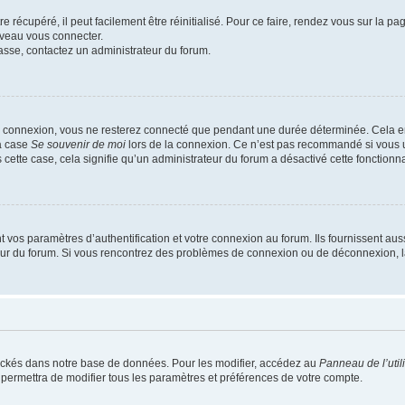
 récupéré, il peut facilement être réinitialisé. Pour ce faire, rendez vous sur la p
uveau vous connecter.
passe, contactez un administrateur du forum.
e connexion, vous ne resterez connecté que pendant une durée déterminée. Cela em
la case
Se souvenir de moi
lors de la connexion. Ce n’est pas recommandé si vous u
s cette case, cela signifie qu’un administrateur du forum a désactivé cette fonctionna
os paramètres d’authentification et votre connexion au forum. Ils fournissent aussi
teur du forum. Si vous rencontrez des problèmes de connexion ou de déconnexion, l
ockés dans notre base de données. Pour les modifier, accédez au
Panneau de l’util
 permettra de modifier tous les paramètres et préférences de votre compte.