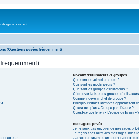
es dragons existent
ions (Questions posées fréquemment)
s fréquemment)
Niveaux d’utilisateurs et groupes
Que sont les administrateurs ?
Que sont les modérateurs ?
Que sont les groupes d’utilisateurs ?
Où trouver la liste des groupes d’utilisateur
Comment devenir chef de groupe ?
 ?!
Pourquoi certains membres apparaissent dan
Qu’est-ce qu’un « Groupe par défaut » ?
Qu’est-ce que le lien « L’équipe du forum » 
Messagerie privée
Je ne peux pas envoyer de messages privé
Je reçois sans arrêt des messages indésira
 connectés ?
J’ai reçu un spam ou un courriel abusif d’u