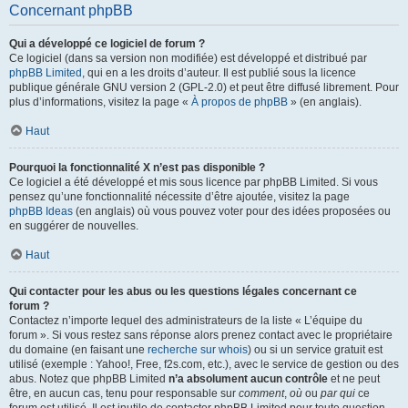
Concernant phpBB
Qui a développé ce logiciel de forum ?
Ce logiciel (dans sa version non modifiée) est développé et distribué par
phpBB Limited
, qui en a les droits d’auteur. Il est publié sous la licence
publique générale GNU version 2 (GPL-2.0) et peut être diffusé librement. Pour
plus d’informations, visitez la page «
À propos de phpBB
» (en anglais).
Haut
Pourquoi la fonctionnalité X n’est pas disponible ?
Ce logiciel a été développé et mis sous licence par phpBB Limited. Si vous
pensez qu’une fonctionnalité nécessite d’être ajoutée, visitez la page
phpBB Ideas
(en anglais) où vous pouvez voter pour des idées proposées ou
en suggérer de nouvelles.
Haut
Qui contacter pour les abus ou les questions légales concernant ce
forum ?
Contactez n’importe lequel des administrateurs de la liste « L’équipe du
forum ». Si vous restez sans réponse alors prenez contact avec le propriétaire
du domaine (en faisant une
recherche sur whois
) ou si un service gratuit est
utilisé (exemple : Yahoo!, Free, f2s.com, etc.), avec le service de gestion ou des
abus. Notez que phpBB Limited
n’a absolument aucun contrôle
et ne peut
être, en aucun cas, tenu pour responsable sur
comment
,
où
ou
par qui
ce