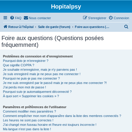
Hopitalpsy
FAQ
Nous contacter
S’enregistrer
Connexion
R
Retour à l'hôpital
Salle de garde (forum)
Foire aux questions (Questions posées fréquemment)
e
Foire aux questions (Questions posées
c
fréquemment)
h
e
Problèmes de connexion et d’enregistrement
Pourquoi dois-je m’enregistrer ?
r
Que signifie COPPA ?
c
Je souhaite m’enregistrer, mais je n’y parviens pas !
Je suis enregistré mais je ne peux pas me connecter !
h
Pourquoi ne puis-je pas me connecter ?
Je me suis enregistré par le passé mais je ne peux plus me connecter ?!
e
J’ai perdu mon mot de passe !
r
Pourquoi suis-je automatiquement déconnecté ?
À quoi sert « Supprimer les cookies » ?
Paramètres et préférences de l’utilisateur
Comment modifier mes paramètres ?
Comment empêcher mon nom d’apparaître dans la liste des membres connectés ?
Les heures ne sont pas correctes !
J’ai changé mon fuseau horaire et l’heure est toujours incorrecte !
Ma langue n’est pas dans la liste !