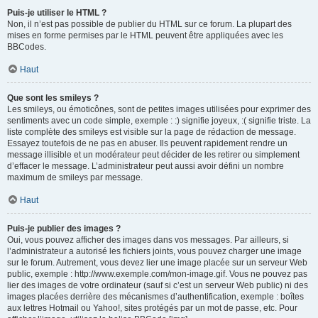
Puis-je utiliser le HTML ?
Non, il n’est pas possible de publier du HTML sur ce forum. La plupart des
mises en forme permises par le HTML peuvent être appliquées avec les
BBCodes.
Haut
Que sont les smileys ?
Les smileys, ou émoticônes, sont de petites images utilisées pour exprimer des
sentiments avec un code simple, exemple : :) signifie joyeux, :( signifie triste. La
liste complète des smileys est visible sur la page de rédaction de message.
Essayez toutefois de ne pas en abuser. Ils peuvent rapidement rendre un
message illisible et un modérateur peut décider de les retirer ou simplement
d’effacer le message. L’administrateur peut aussi avoir défini un nombre
maximum de smileys par message.
Haut
Puis-je publier des images ?
Oui, vous pouvez afficher des images dans vos messages. Par ailleurs, si
l’administrateur a autorisé les fichiers joints, vous pouvez charger une image
sur le forum. Autrement, vous devez lier une image placée sur un serveur Web
public, exemple : http://www.exemple.com/mon-image.gif. Vous ne pouvez pas
lier des images de votre ordinateur (sauf si c’est un serveur Web public) ni des
images placées derrière des mécanismes d’authentification, exemple : boîtes
aux lettres Hotmail ou Yahoo!, sites protégés par un mot de passe, etc. Pour