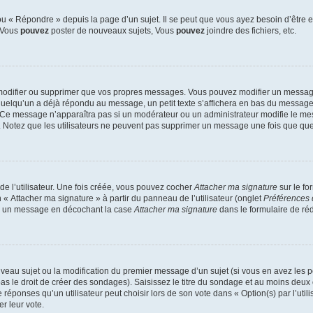
 « Répondre » depuis la page d’un sujet. Il se peut que vous ayez besoin d’être e
: Vous
pouvez
poster de nouveaux sujets, Vous
pouvez
joindre des fichiers, etc.
modifier ou supprimer que vos propres messages. Vous pouvez modifier un message
lqu’un a déjà répondu au message, un petit texte s’affichera en bas du message ind
n. Ce message n’apparaîtra pas si un modérateur ou un administrateur modifie le mes
ive. Notez que les utilisateurs ne peuvent pas supprimer un message une fois que qu
e l’utilisateur. Une fois créée, vous pouvez cocher
Attacher ma signature
sur le fo
 « Attacher ma signature » à partir du panneau de l’utilisateur (onglet
Préférences 
 à un message en décochant la case
Attacher ma signature
dans le formulaire de ré
ouveau sujet ou la modification du premier message d’un sujet (si vous en avez les p
 le droit de créer des sondages). Saisissez le titre du sondage et au moins deux o
onses qu’un utilisateur peut choisir lors de son vote dans « Option(s) par l’utilis
er leur vote.