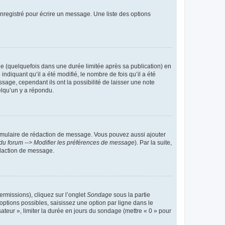
nregistré pour écrire un message. Une liste des options
 (quelquefois dans une durée limitée après sa publication) en
iquant qu’il a été modifié, le nombre de fois qu’il a été
sage, cependant ils ont la possibilité de laisser une note
elqu’un y a répondu.
rmulaire de rédaction de message. Vous pouvez aussi ajouter
du forum --> Modifier les préférences de message
). Par la suite,
daction de message.
ermissions), cliquez sur l’onglet
Sondage
sous la partie
ptions possibles, saisissez une option par ligne dans le
ateur », limiter la durée en jours du sondage (mettre « 0 » pour