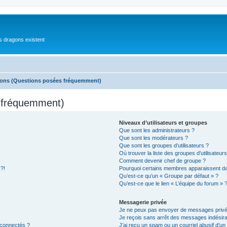
es dragons existent
ions (Questions posées fréquemment)
s fréquemment)
Niveaux d’utilisateurs et groupes
Que sont les administrateurs ?
Que sont les modérateurs ?
Que sont les groupes d’utilisateurs ?
Où trouver la liste des groupes d’utilisateur
Comment devenir chef de groupe ?
 ?!
Pourquoi certains membres apparaissent dan
Qu’est-ce qu’un « Groupe par défaut » ?
Qu’est-ce que le lien « L’équipe du forum » 
Messagerie privée
Je ne peux pas envoyer de messages privé
Je reçois sans arrêt des messages indésira
 connectés ?
J’ai reçu un spam ou un courriel abusif d’u