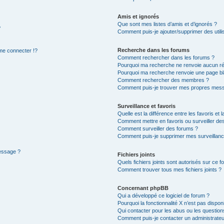
Amis et ignorés
Que sont mes listes d’amis et d’ignorés ?
?
Comment puis-je ajouter/supprimer des utilis
Recherche dans les forums
e connecter !?
Comment rechercher dans les forums ?
Pourquoi ma recherche ne renvoie aucun ré
Pourquoi ma recherche renvoie une page bl
Comment rechercher des membres ?
Comment puis-je trouver mes propres mess
Surveillance et favoris
Quelle est la différence entre les favoris et l
Comment mettre en favoris ou surveiller des
Comment surveiller des forums ?
Comment puis-je supprimer mes surveillanc
message ?
Fichiers joints
Quels fichiers joints sont autorisés sur ce f
Comment trouver tous mes fichiers joints ?
Concernant phpBB
Qui a développé ce logiciel de forum ?
Pourquoi la fonctionnalité X n’est pas dispon
Qui contacter pour les abus ou les questio
Comment puis-je contacter un administrateu