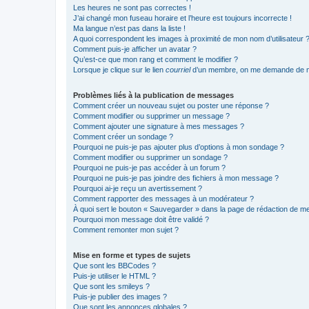
Les heures ne sont pas correctes !
J’ai changé mon fuseau horaire et l’heure est toujours incorrecte !
Ma langue n’est pas dans la liste !
A quoi correspondent les images à proximité de mon nom d’utilisateur 
Comment puis-je afficher un avatar ?
Qu’est-ce que mon rang et comment le modifier ?
Lorsque je clique sur le lien
courriel
d’un membre, on me demande de m
Problèmes liés à la publication de messages
Comment créer un nouveau sujet ou poster une réponse ?
Comment modifier ou supprimer un message ?
Comment ajouter une signature à mes messages ?
Comment créer un sondage ?
Pourquoi ne puis-je pas ajouter plus d’options à mon sondage ?
Comment modifier ou supprimer un sondage ?
Pourquoi ne puis-je pas accéder à un forum ?
Pourquoi ne puis-je pas joindre des fichiers à mon message ?
Pourquoi ai-je reçu un avertissement ?
Comment rapporter des messages à un modérateur ?
À quoi sert le bouton « Sauvegarder » dans la page de rédaction de 
Pourquoi mon message doit être validé ?
Comment remonter mon sujet ?
Mise en forme et types de sujets
Que sont les BBCodes ?
Puis-je utiliser le HTML ?
Que sont les smileys ?
Puis-je publier des images ?
Que sont les annonces globales ?