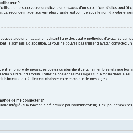
tilisateur ?
utilisateur lorsque vous consultez les messages d’un sujet. L’une d’elles peut êtr
rum. La seconde image, souvent plus grande, est connue sous le nom d’avatar et 
s pouvez ajouter un avatar en utilisant l’une des quatre méthodes d’avatar suivantes 
ont ils sont mis à disposition. Si vous ne pouvez pas utiliser d’avatar, contactez un
iquent le nombre de messages postés ou identifient certains membres tels que les 
ar l’administrateur du forum. Évitez de poster des messages sur le forum dans le seu
ministrateur) peut facilement abaisser votre compteur de messages.
mande de me connecter !?
re intégré (si la fonction a été activée par l’administrateur). Ceci pour empêcher l’u