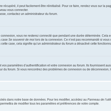
 récupéré, il peut facilement être réinitialisé. Pour ce faire, rendez vous sur la p
uveau vous connecter.
passe, contactez un administrateur du forum.
e connexion, vous ne resterez connecté que pendant une durée déterminée. Cela em
la case
Se souvenir de moi
lors de la connexion. Ce n’est pas recommandé si vous u
s cette case, cela signifie qu’un administrateur du forum a désactivé cette fonctionna
os paramètres d’authentification et votre connexion au forum. Ils fournissent aussi
teur du forum. Si vous rencontrez des problèmes de connexion ou de déconnexion, l
ockés dans notre base de données. Pour les modifier, accédez au
Panneau de l’util
 permettra de modifier tous les paramètres et préférences de votre compte.