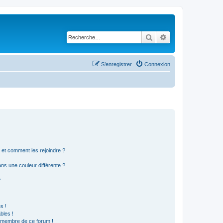
Rechercher
Recherche avancé
S’enregistrer
Connexion
s et comment les rejoindre ?
s une couleur différente ?
?
s !
bles !
n membre de ce forum !