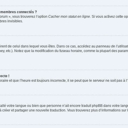
s membres connectés ?
forum », vous trouverez l’option
Cacher mon statut en ligne
. Si vous activez cette o
es invisibles.
ifférent de celui dans lequel vous êtes. Dans ce cas, accédez au
panneau de l’utilisa
ney, etc.). Notez que la modification du fuseau horaire, comme la plupart des para
ecte !
aire et que l’heure est toujours incorrecte, il se peut que le serveur ne soit pas à
installé votre langue ou bien que personne n’ait encore traduit phpBB dans votre l
s à créer et partager une nouvelle traduction. Vous trouverez plus d’informations sur l