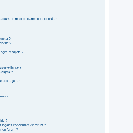
ateurs de ma liste d’amis ou d’ignorés ?
sultat ?
anche ?!
ages et sujets ?
a surveillance ?
 sujets ?
es de sujets ?
orum ?
ible ?
ns légales concernant ce forum ?
r du forum ?