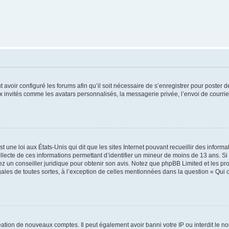
t avoir configuré les forums afin qu’il soit nécessaire de s’enregistrer pour poster
x invités comme les avatars personnalisés, la messagerie privée, l’envoi de courri
t une loi aux États-Unis qui dit que les sites Internet pouvant recueillir des infor
ollecte de ces informations permettant d’identifier un mineur de moins de 13 ans. S
tez un conseiller juridique pour obtenir son avis. Notez que phpBB Limited et les pr
gales de toutes sortes, à l’exception de celles mentionnées dans la question « Qui
réation de nouveaux comptes. Il peut également avoir banni votre IP ou interdit le no