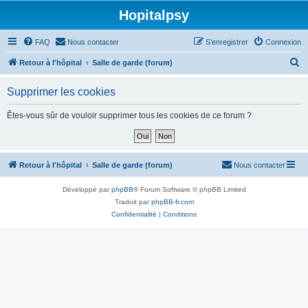
Hopitalpsy
FAQ
Nous contacter
S’enregistrer
Connexion
R
Retour à l'hôpital
Salle de garde (forum)
e
Supprimer les cookies
c
h
Êtes-vous sûr de vouloir supprimer tous les cookies de ce forum ?
e
r
c
Retour à l'hôpital
Salle de garde (forum)
Nous contacter
h
Développé par
phpBB
® Forum Software © phpBB Limited
e
Traduit par
phpBB-fr.com
r
Confidentialité
|
Conditions