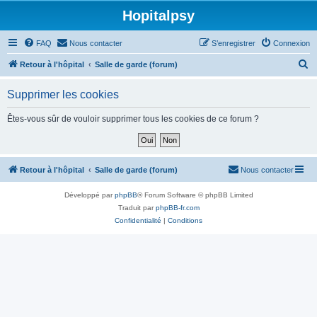
Hopitalpsy
FAQ
Nous contacter
S’enregistrer
Connexion
R
Retour à l'hôpital
Salle de garde (forum)
e
Supprimer les cookies
c
h
Êtes-vous sûr de vouloir supprimer tous les cookies de ce forum ?
e
r
c
Retour à l'hôpital
Salle de garde (forum)
Nous contacter
h
Développé par
phpBB
® Forum Software © phpBB Limited
e
Traduit par
phpBB-fr.com
r
Confidentialité
|
Conditions