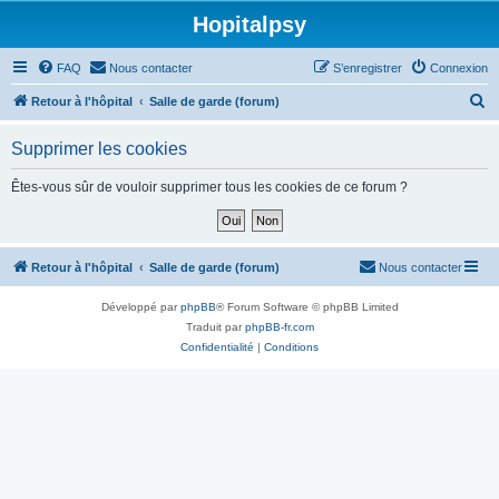
Hopitalpsy
FAQ
Nous contacter
S’enregistrer
Connexion
R
Retour à l'hôpital
Salle de garde (forum)
e
Supprimer les cookies
c
h
Êtes-vous sûr de vouloir supprimer tous les cookies de ce forum ?
e
r
c
Retour à l'hôpital
Salle de garde (forum)
Nous contacter
h
Développé par
phpBB
® Forum Software © phpBB Limited
e
Traduit par
phpBB-fr.com
r
Confidentialité
|
Conditions