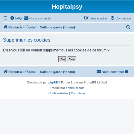
Hopitalpsy
FAQ
Nous contacter
S’enregistrer
Connexion
R
Retour à l'hôpital
Salle de garde (forum)
e
Supprimer les cookies
c
h
Êtes-vous sûr de vouloir supprimer tous les cookies de ce forum ?
e
r
c
Retour à l'hôpital
Salle de garde (forum)
Nous contacter
h
Développé par
phpBB
® Forum Software © phpBB Limited
e
Traduit par
phpBB-fr.com
r
Confidentialité
|
Conditions