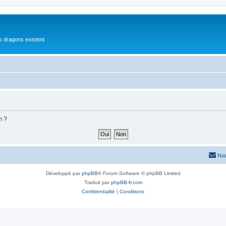
es dragons existent
m ?
Nou
Développé par
phpBB
® Forum Software © phpBB Limited
Traduit par
phpBB-fr.com
Confidentialité
|
Conditions