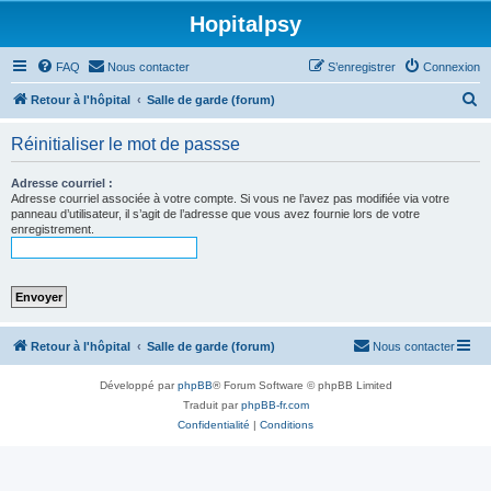
Hopitalpsy
FAQ
Nous contacter
S’enregistrer
Connexion
R
Retour à l'hôpital
Salle de garde (forum)
e
Réinitialiser le mot de passse
c
h
Adresse courriel :
Adresse courriel associée à votre compte. Si vous ne l’avez pas modifiée via votre
e
panneau d’utilisateur, il s’agit de l’adresse que vous avez fournie lors de votre
enregistrement.
r
c
h
e
r
Retour à l'hôpital
Salle de garde (forum)
Nous contacter
Développé par
phpBB
® Forum Software © phpBB Limited
Traduit par
phpBB-fr.com
Confidentialité
|
Conditions