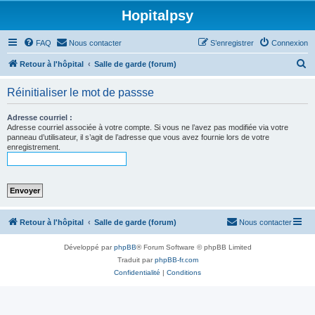
Hopitalpsy
FAQ
Nous contacter
S’enregistrer
Connexion
R
Retour à l'hôpital
Salle de garde (forum)
e
Réinitialiser le mot de passse
c
h
Adresse courriel :
Adresse courriel associée à votre compte. Si vous ne l’avez pas modifiée via votre
e
panneau d’utilisateur, il s’agit de l’adresse que vous avez fournie lors de votre
enregistrement.
r
c
h
e
r
Retour à l'hôpital
Salle de garde (forum)
Nous contacter
Développé par
phpBB
® Forum Software © phpBB Limited
Traduit par
phpBB-fr.com
Confidentialité
|
Conditions