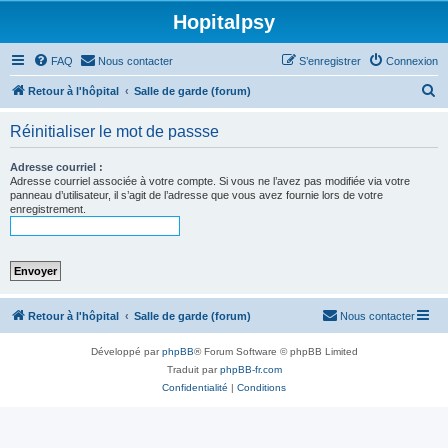
Hopitalpsy
FAQ
Nous contacter
S’enregistrer
Connexion
R
Retour à l'hôpital
Salle de garde (forum)
e
Réinitialiser le mot de passse
c
h
Adresse courriel :
Adresse courriel associée à votre compte. Si vous ne l’avez pas modifiée via votre
e
panneau d’utilisateur, il s’agit de l’adresse que vous avez fournie lors de votre
enregistrement.
r
c
h
e
r
Retour à l'hôpital
Salle de garde (forum)
Nous contacter
Développé par
phpBB
® Forum Software © phpBB Limited
Traduit par
phpBB-fr.com
Confidentialité
|
Conditions