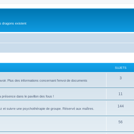
es dragons existent
SUJETS
S
3
 à avoir. Plus des informations concernant l'envoi de documents
u
j
S
11
présence dans le pavillon des fous !
e
u
S
144
ez et suivre une psychothérapie de groupe. Réservé aux maîtres.
t
j
u
s
e
j
S
56
t
e
u
s