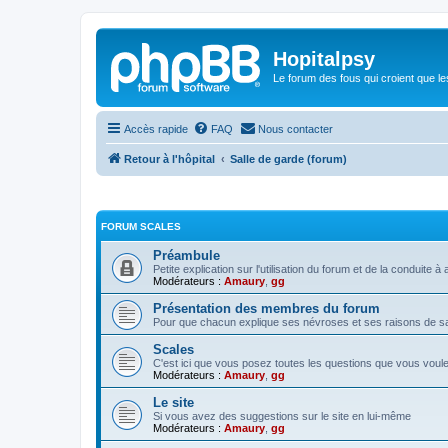
Hopitalpsy
Le forum des fous qui croient que l
Accès rapide
FAQ
Nous contacter
Retour à l'hôpital
Salle de garde (forum)
FORUM SCALES
Préambule
Petite explication sur l'utilisation du forum et de la conduite
Modérateurs :
Amaury
,
gg
Présentation des membres du forum
Pour que chacun explique ses névroses et ses raisons de sa 
Scales
C'est ici que vous posez toutes les questions que vous voul
Modérateurs :
Amaury
,
gg
Le site
Si vous avez des suggestions sur le site en lui-même
Modérateurs :
Amaury
,
gg