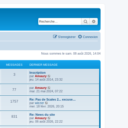
Rechercher
Recherche avancé
S’enregistrer
Connexion
Nous sommes le sam. 08 août 2026, 14:04
MESSAGES
DERNIER MESSAGE
D
Inscription
M
3
e
V
par
Amaury
r
o
jeu. 14 août 2014, 23:32
e
n
i
i
r
D
V
par
Amaury
s
M
77
e
l
e
o
mar. 21 mai 2024, 07:22
r
e
r
i
s
m
d
e
n
r
D
Re: Pas de Scales 2... excuse…
e
e
M
1757
i
l
e
V
par
wizzer
s
r
a
s
e
e
r
o
mer. 18 févr. 2026, 20:15
s
n
r
d
e
n
i
a
i
g
s
m
e
i
r
g
e
D
Re: News du site
e
r
s
M
831
e
l
e
r
e
V
par
Amaury
s
n
e
a
r
e
m
r
o
jeu. 06 août 2026, 22:22
s
i
s
m
d
e
e
n
i
a
e
s
g
e
e
s