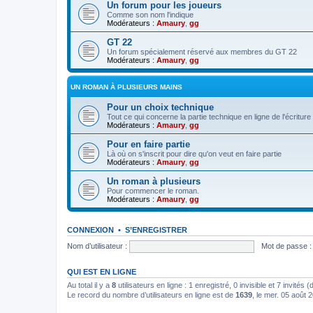
Un forum pour les joueurs
Comme son nom l'indique
Modérateurs :
Amaury
,
gg
GT 22
Un forum spécialement réservé aux membres du GT 22
Modérateurs :
Amaury
,
gg
UN ROMAN À PLUSIEURS MAINS
Pour un choix technique
Tout ce qui concerne la partie technique en ligne de l'écriture
Modérateurs :
Amaury
,
gg
Pour en faire partie
Là où on s'inscrit pour dire qu'on veut en faire partie
Modérateurs :
Amaury
,
gg
Un roman à plusieurs
Pour commencer le roman.
Modérateurs :
Amaury
,
gg
CONNEXION
•
S’ENREGISTRER
Nom d’utilisateur :
Mot de passe :
QUI EST EN LIGNE
Au total il y a
8
utilisateurs en ligne : 1 enregistré, 0 invisible et 7 invités
Le record du nombre d’utilisateurs en ligne est de
1639
, le mer. 05 août 