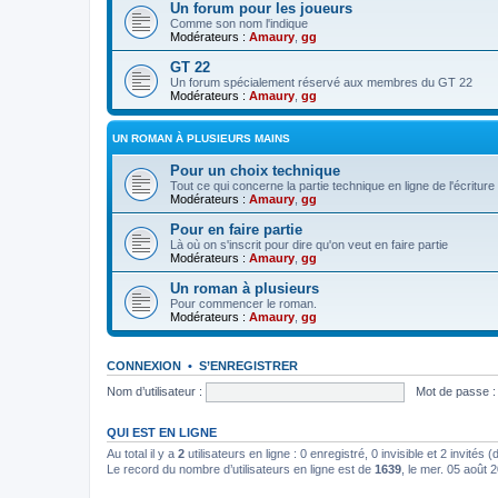
Un forum pour les joueurs
Comme son nom l'indique
Modérateurs :
Amaury
,
gg
GT 22
Un forum spécialement réservé aux membres du GT 22
Modérateurs :
Amaury
,
gg
UN ROMAN À PLUSIEURS MAINS
Pour un choix technique
Tout ce qui concerne la partie technique en ligne de l'écriture
Modérateurs :
Amaury
,
gg
Pour en faire partie
Là où on s'inscrit pour dire qu'on veut en faire partie
Modérateurs :
Amaury
,
gg
Un roman à plusieurs
Pour commencer le roman.
Modérateurs :
Amaury
,
gg
CONNEXION
•
S’ENREGISTRER
Nom d’utilisateur :
Mot de passe :
QUI EST EN LIGNE
Au total il y a
2
utilisateurs en ligne : 0 enregistré, 0 invisible et 2 invités
Le record du nombre d’utilisateurs en ligne est de
1639
, le mer. 05 août 