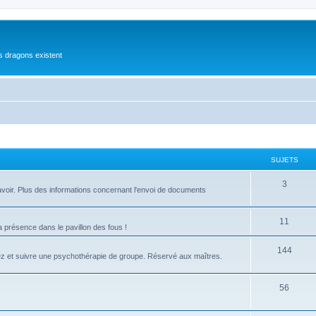
es dragons existent
SUJETS
3
 à avoir. Plus des informations concernant l'envoi de documents
11
présence dans le pavillon des fous !
144
ez et suivre une psychothérapie de groupe. Réservé aux maîtres.
56