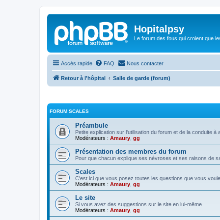
Hopitalpsy
Le forum des fous qui croient que l
Accès rapide
FAQ
Nous contacter
Retour à l'hôpital
Salle de garde (forum)
FORUM SCALES
Préambule
Petite explication sur l'utilisation du forum et de la conduite
Modérateurs :
Amaury
,
gg
Présentation des membres du forum
Pour que chacun explique ses névroses et ses raisons de sa 
Scales
C'est ici que vous posez toutes les questions que vous voul
Modérateurs :
Amaury
,
gg
Le site
Si vous avez des suggestions sur le site en lui-même
Modérateurs :
Amaury
,
gg