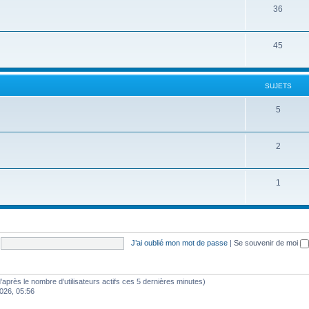
36
45
SUJETS
5
2
1
J’ai oublié mon mot de passe
|
Se souvenir de moi
 (d’après le nombre d’utilisateurs actifs ces 5 dernières minutes)
2026, 05:56