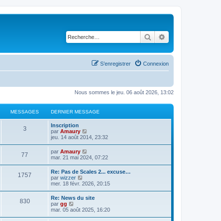
Rechercher
Recherche avancé
S’enregistrer
Connexion
Nous sommes le jeu. 06 août 2026, 13:02
MESSAGES
DERNIER MESSAGE
Inscription
3
V
par
Amaury
o
jeu. 14 août 2014, 23:32
i
r
V
par
Amaury
77
l
o
mar. 21 mai 2024, 07:22
e
i
d
r
Re: Pas de Scales 2... excuse…
e
1757
l
V
par
wizzer
r
e
o
mer. 18 févr. 2026, 20:15
n
d
i
i
e
r
e
Re: News du site
r
830
l
r
V
par
gg
n
e
m
o
mar. 05 août 2025, 16:20
i
d
e
i
e
e
s