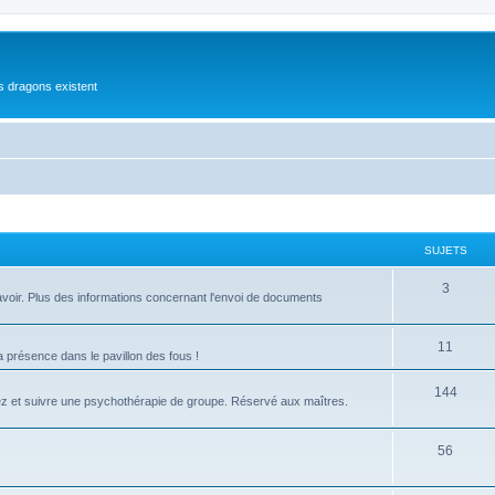
es dragons existent
SUJETS
S
3
 à avoir. Plus des informations concernant l'envoi de documents
u
j
S
11
présence dans le pavillon des fous !
e
u
S
144
ez et suivre une psychothérapie de groupe. Réservé aux maîtres.
t
j
u
s
e
j
S
56
t
e
u
s