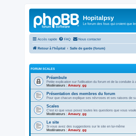
Hopitalpsy
Le forum des fous qui croient que l
Accès rapide
FAQ
Nous contacter
Retour à l'hôpital
Salle de garde (forum)
FORUM SCALES
Préambule
Petite explication sur l'utilisation du forum et de la conduite
Modérateurs :
Amaury
,
gg
Présentation des membres du forum
Pour que chacun explique ses névroses et ses raisons de sa 
Scales
C'est ici que vous posez toutes les questions que vous voul
Modérateurs :
Amaury
,
gg
Le site
Si vous avez des suggestions sur le site en lui-même
Modérateurs :
Amaury
,
gg