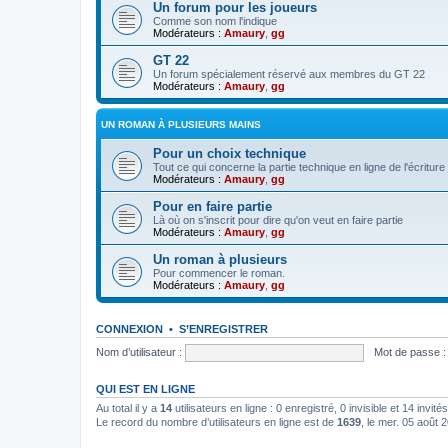
Un forum pour les joueurs
Comme son nom l'indique
Modérateurs :
Amaury
,
gg
GT 22
Un forum spécialement réservé aux membres du GT 22
Modérateurs :
Amaury
,
gg
UN ROMAN À PLUSIEURS MAINS
Pour un choix technique
Tout ce qui concerne la partie technique en ligne de l'écriture
Modérateurs :
Amaury
,
gg
Pour en faire partie
Là où on s'inscrit pour dire qu'on veut en faire partie
Modérateurs :
Amaury
,
gg
Un roman à plusieurs
Pour commencer le roman.
Modérateurs :
Amaury
,
gg
CONNEXION
•
S’ENREGISTRER
Nom d’utilisateur :
Mot de passe :
QUI EST EN LIGNE
Au total il y a
14
utilisateurs en ligne : 0 enregistré, 0 invisible et 14 invi
Le record du nombre d’utilisateurs en ligne est de
1639
, le mer. 05 août 