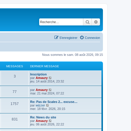
Rechercher
Recherche avancé
S’enregistrer
Connexion
Nous sommes le sam. 08 août 2026, 09:15
MESSAGES
DERNIER MESSAGE
D
Inscription
M
3
e
V
par
Amaury
r
o
jeu. 14 août 2014, 23:32
e
n
i
i
r
D
V
par
Amaury
s
M
77
e
l
e
o
mar. 21 mai 2024, 07:22
r
e
r
i
s
m
d
e
n
r
D
Re: Pas de Scales 2... excuse…
e
e
M
1757
i
l
e
V
par
wizzer
s
r
a
s
e
e
r
o
mer. 18 févr. 2026, 20:15
s
n
r
d
e
n
i
a
i
g
s
m
e
i
r
g
e
D
Re: News du site
e
r
s
M
831
e
l
e
r
e
V
par
Amaury
s
n
e
a
r
e
m
r
o
jeu. 06 août 2026, 22:22
s
i
s
m
d
e
e
n
i
a
e
s
g
e
e
s