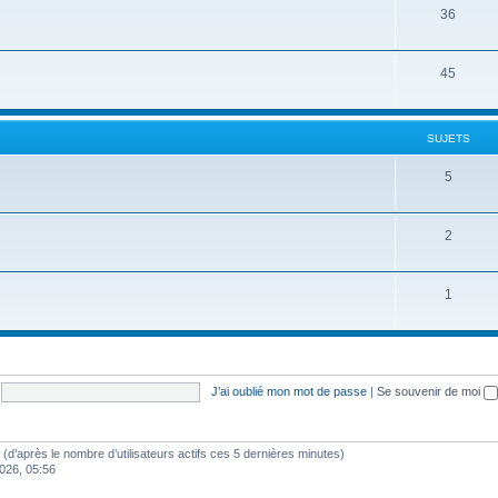
t
j
S
36
s
e
u
t
j
S
45
s
e
u
t
j
SUJETS
s
e
S
5
t
u
s
j
S
2
e
u
t
j
S
1
s
e
u
t
j
s
e
J’ai oublié mon mot de passe
|
Se souvenir de moi
t
s
tés (d’après le nombre d’utilisateurs actifs ces 5 dernières minutes)
2026, 05:56