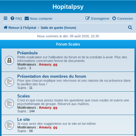
Hopitalpsy
FAQ
Nous contacter
S’enregistrer
Connexion
R
Retour à l'hôpital
Salle de garde (forum)
e
Nous sommes le dim. 09 août 2026, 15:30
c
Forum Scales
h
Préambule
e
Petite explication sur l'utilisation du forum et de la conduite à avoir. Plus des
informations concernant l'envoi de documents
r
Modérateurs :
Amaury
,
gg
Sujets :
3
c
Présentation des membres du forum
h
Pour que chacun explique ses névroses et ses raisons de sa présence dans
le pavillon des fous !
e
Sujets :
11
r
Scales
C'est ici que vous posez toutes les questions que vous voulez et suivre une
psychothérapie de groupe. Réservé aux maîtres.
Modérateurs :
Amaury
,
gg
Sujets :
144
Le site
Si vous avez des suggestions sur le site en lui-même
Modérateurs :
Amaury
,
gg
Sujets :
56