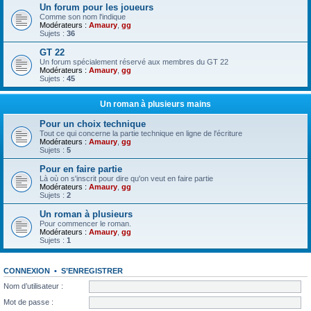
Un forum pour les joueurs
Comme son nom l'indique
Modérateurs :
Amaury
,
gg
Sujets :
36
GT 22
Un forum spécialement réservé aux membres du GT 22
Modérateurs :
Amaury
,
gg
Sujets :
45
Un roman à plusieurs mains
Pour un choix technique
Tout ce qui concerne la partie technique en ligne de l'écriture
Modérateurs :
Amaury
,
gg
Sujets :
5
Pour en faire partie
Là où on s'inscrit pour dire qu'on veut en faire partie
Modérateurs :
Amaury
,
gg
Sujets :
2
Un roman à plusieurs
Pour commencer le roman.
Modérateurs :
Amaury
,
gg
Sujets :
1
CONNEXION
•
S’ENREGISTRER
Nom d’utilisateur :
Mot de passe :