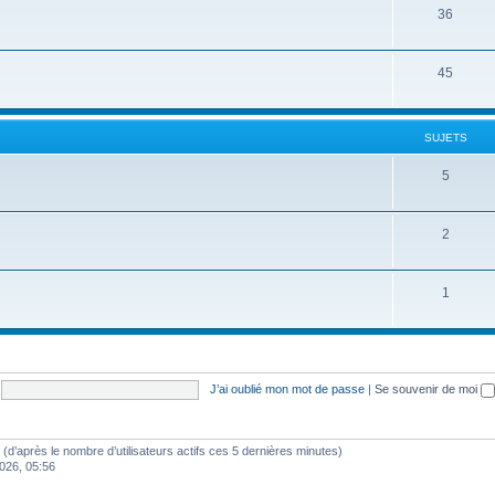
t
j
S
36
s
e
u
t
j
S
45
s
e
u
t
j
SUJETS
s
e
S
5
t
u
s
j
S
2
e
u
t
j
S
1
s
e
u
t
j
s
e
J’ai oublié mon mot de passe
|
Se souvenir de moi
t
s
tés (d’après le nombre d’utilisateurs actifs ces 5 dernières minutes)
2026, 05:56