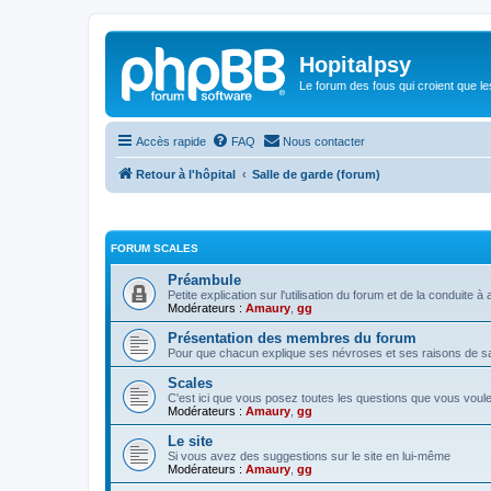
Hopitalpsy
Le forum des fous qui croient que l
Accès rapide
FAQ
Nous contacter
Retour à l'hôpital
Salle de garde (forum)
FORUM SCALES
Préambule
Petite explication sur l'utilisation du forum et de la conduite
Modérateurs :
Amaury
,
gg
Présentation des membres du forum
Pour que chacun explique ses névroses et ses raisons de sa 
Scales
C'est ici que vous posez toutes les questions que vous voul
Modérateurs :
Amaury
,
gg
Le site
Si vous avez des suggestions sur le site en lui-même
Modérateurs :
Amaury
,
gg