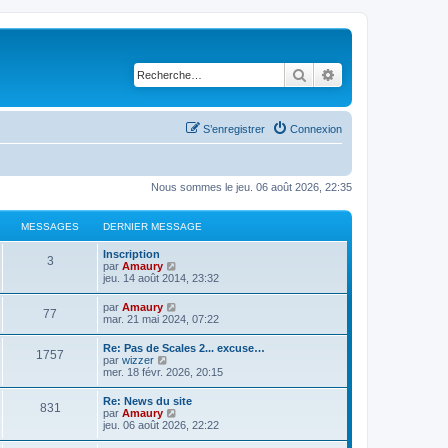
Rechercher
Recherche avancé
S’enregistrer
Connexion
Nous sommes le jeu. 06 août 2026, 22:35
MESSAGES
DERNIER MESSAGE
D
Inscription
M
3
e
V
par
Amaury
r
o
jeu. 14 août 2014, 23:32
e
n
i
i
r
D
V
par
Amaury
s
M
77
e
l
e
o
mar. 21 mai 2024, 07:22
r
e
r
i
s
m
d
e
n
r
D
Re: Pas de Scales 2... excuse…
e
e
M
1757
i
l
e
V
par
wizzer
s
r
a
s
e
e
r
o
mer. 18 févr. 2026, 20:15
s
n
r
d
e
n
i
a
i
g
s
m
e
i
r
g
e
D
Re: News du site
e
r
s
M
831
e
l
e
r
e
V
par
Amaury
s
n
e
a
r
e
m
r
o
jeu. 06 août 2026, 22:22
s
i
s
m
d
e
e
n
i
a
e
s
g
e
e
s