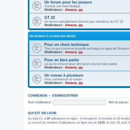
Un forum pour les joueurs
Comme son nom l'indique
Modérateurs :
Amaury
,
gg
GT 22
Un forum spécialement réservé aux membres du GT 22
Modérateurs :
Amaury
,
gg
UN ROMAN À PLUSIEURS MAINS
Pour un choix technique
Tout ce qui concerne la partie technique en ligne de l'écriture
Modérateurs :
Amaury
,
gg
Pour en faire partie
Là où on s'inscrit pour dire qu'on veut en faire partie
Modérateurs :
Amaury
,
gg
Un roman à plusieurs
Pour commencer le roman.
Modérateurs :
Amaury
,
gg
CONNEXION
•
S’ENREGISTRER
Nom d’utilisateur :
Mot de passe :
QUI EST EN LIGNE
Au total il y a
28
utilisateurs en ligne : 0 enregistré, 0 invisible et 28 invi
Le record du nombre d’utilisateurs en ligne est de
1639
, le mer. 05 août 