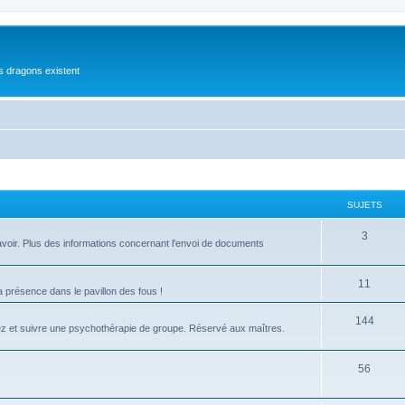
es dragons existent
SUJETS
S
3
 à avoir. Plus des informations concernant l'envoi de documents
u
j
S
11
présence dans le pavillon des fous !
e
u
S
144
ez et suivre une psychothérapie de groupe. Réservé aux maîtres.
t
j
u
s
e
j
S
56
t
e
u
s