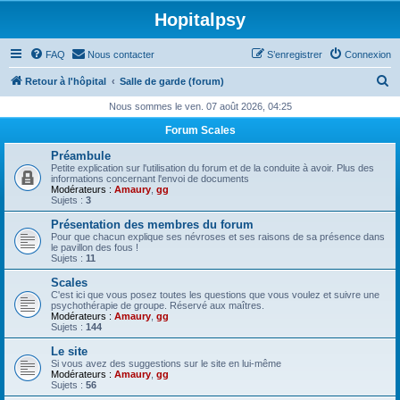
Hopitalpsy
FAQ
Nous contacter
S’enregistrer
Connexion
R
Retour à l'hôpital
Salle de garde (forum)
e
Nous sommes le ven. 07 août 2026, 04:25
c
Forum Scales
h
Préambule
e
Petite explication sur l'utilisation du forum et de la conduite à avoir. Plus des
informations concernant l'envoi de documents
r
Modérateurs :
Amaury
,
gg
Sujets :
3
c
Présentation des membres du forum
h
Pour que chacun explique ses névroses et ses raisons de sa présence dans
le pavillon des fous !
e
Sujets :
11
r
Scales
C'est ici que vous posez toutes les questions que vous voulez et suivre une
psychothérapie de groupe. Réservé aux maîtres.
Modérateurs :
Amaury
,
gg
Sujets :
144
Le site
Si vous avez des suggestions sur le site en lui-même
Modérateurs :
Amaury
,
gg
Sujets :
56