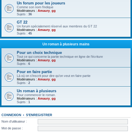
Un forum pour les joueurs
Comme son nom l'indique
Modérateurs :
Amaury
,
gg
Sujets :
36
GT 22
Un forum spécialement réservé aux membres du GT 22
Modérateurs :
Amaury
,
gg
Sujets :
45
Un roman à plusieurs mains
Pour un choix technique
Tout ce qui concerne la partie technique en ligne de l'écriture
Modérateurs :
Amaury
,
gg
Sujets :
6
Pour en faire partie
Là où on s'inscrit pour dire qu'on veut en faire partie
Modérateurs :
Amaury
,
gg
Sujets :
2
Un roman à plusieurs
Pour commencer le roman.
Modérateurs :
Amaury
,
gg
Sujets :
1
CONNEXION
•
S’ENREGISTRER
Nom d’utilisateur :
Mot de passe :