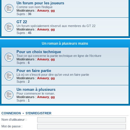
Un forum pour les joueurs
Comme son nom l'indique
Modérateurs :
Amaury
,
gg
Sujets :
36
GT 22
Un forum spécialement réservé aux membres du GT 22
Modérateurs :
Amaury
,
gg
Sujets :
45
Un roman à plusieurs mains
Pour un choix technique
Tout ce qui concerne la partie technique en ligne de l'écriture
Modérateurs :
Amaury
,
gg
Sujets :
6
Pour en faire partie
Là où on s'inscrit pour dire qu'on veut en faire partie
Modérateurs :
Amaury
,
gg
Sujets :
2
Un roman à plusieurs
Pour commencer le roman.
Modérateurs :
Amaury
,
gg
Sujets :
1
CONNEXION
•
S’ENREGISTRER
Nom d’utilisateur :
Mot de passe :