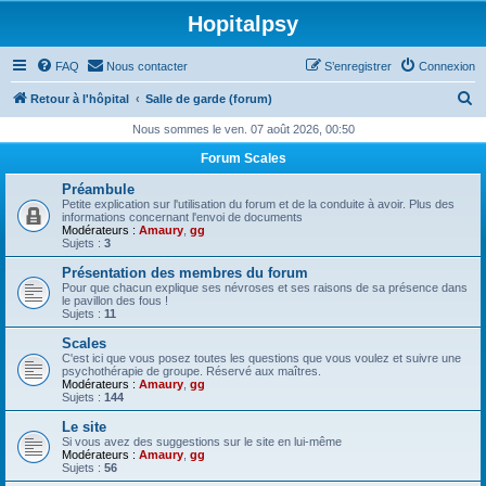
Hopitalpsy
FAQ
Nous contacter
S’enregistrer
Connexion
R
Retour à l'hôpital
Salle de garde (forum)
e
Nous sommes le ven. 07 août 2026, 00:50
c
Forum Scales
h
Préambule
e
Petite explication sur l'utilisation du forum et de la conduite à avoir. Plus des
informations concernant l'envoi de documents
r
Modérateurs :
Amaury
,
gg
Sujets :
3
c
Présentation des membres du forum
h
Pour que chacun explique ses névroses et ses raisons de sa présence dans
le pavillon des fous !
e
Sujets :
11
r
Scales
C'est ici que vous posez toutes les questions que vous voulez et suivre une
psychothérapie de groupe. Réservé aux maîtres.
Modérateurs :
Amaury
,
gg
Sujets :
144
Le site
Si vous avez des suggestions sur le site en lui-même
Modérateurs :
Amaury
,
gg
Sujets :
56