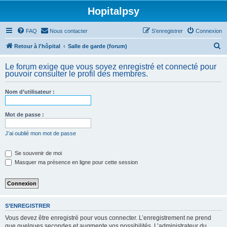
Hopitalpsy
FAQ
Nous contacter
S’enregistrer
Connexion
R
Retour à l'hôpital
Salle de garde (forum)
e
Le forum exige que vous soyez enregistré et connecté pour
c
pouvoir consulter le profil des membres.
h
Nom d’utilisateur :
e
r
Mot de passe :
c
h
J’ai oublié mon mot de passe
e
Se souvenir de moi
r
Masquer ma présence en ligne pour cette session
S’ENREGISTRER
Vous devez être enregistré pour vous connecter. L’enregistrement ne prend
que quelques secondes et augmente vos possibilités. L’administrateur du