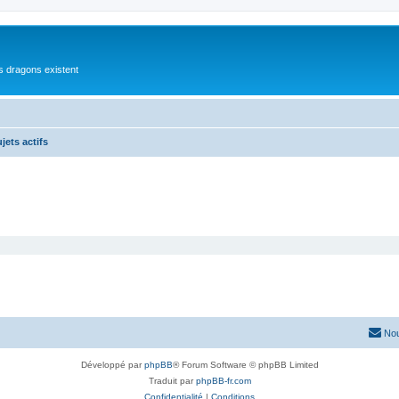
es dragons existent
jets actifs
Nou
Développé par
phpBB
® Forum Software © phpBB Limited
Traduit par
phpBB-fr.com
Confidentialité
|
Conditions