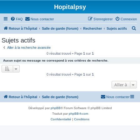
Hopitalpsy
FAQ
Nous contacter
S’enregistrer
Connexion
R
Retour à l'hôpital
Salle de garde (forum)
Rechercher
Sujets actifs
e
Sujets actifs
c
Aller à la recherche avancée
h
0 résultat trouvé • Page
1
sur
1
e
Aucun sujet ou message ne correspond à vos critères de recherche.
r
c
0 résultat trouvé • Page
1
sur
1
h
Aller à
e
r
Retour à l'hôpital
Salle de garde (forum)
Nous contacter
Développé par
phpBB
® Forum Software © phpBB Limited
Traduit par
phpBB-fr.com
Confidentialité
|
Conditions