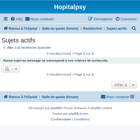
Hopitalpsy
FAQ
Nous contacter
S’enregistrer
Connexion
R
Retour à l'hôpital
Salle de garde (forum)
Rechercher
Sujets actifs
e
Sujets actifs
c
Aller à la recherche avancée
h
0 résultat trouvé • Page
1
sur
1
e
Aucun sujet ou message ne correspond à vos critères de recherche.
r
c
0 résultat trouvé • Page
1
sur
1
h
Aller à
e
r
Retour à l'hôpital
Salle de garde (forum)
Nous contacter
Développé par
phpBB
® Forum Software © phpBB Limited
Traduit par
phpBB-fr.com
Confidentialité
|
Conditions