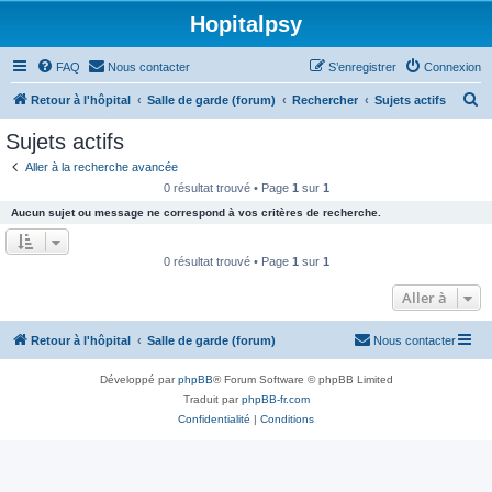
Hopitalpsy
FAQ
Nous contacter
S’enregistrer
Connexion
R
Retour à l'hôpital
Salle de garde (forum)
Rechercher
Sujets actifs
e
Sujets actifs
c
Aller à la recherche avancée
h
0 résultat trouvé • Page
1
sur
1
e
Aucun sujet ou message ne correspond à vos critères de recherche.
r
c
0 résultat trouvé • Page
1
sur
1
h
Aller à
e
r
Retour à l'hôpital
Salle de garde (forum)
Nous contacter
Développé par
phpBB
® Forum Software © phpBB Limited
Traduit par
phpBB-fr.com
Confidentialité
|
Conditions