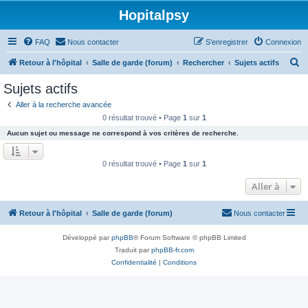
Hopitalpsy
FAQ
Nous contacter
S’enregistrer
Connexion
R
Retour à l'hôpital
Salle de garde (forum)
Rechercher
Sujets actifs
e
Sujets actifs
c
Aller à la recherche avancée
h
0 résultat trouvé • Page
1
sur
1
e
Aucun sujet ou message ne correspond à vos critères de recherche.
r
c
0 résultat trouvé • Page
1
sur
1
h
Aller à
e
r
Retour à l'hôpital
Salle de garde (forum)
Nous contacter
Développé par
phpBB
® Forum Software © phpBB Limited
Traduit par
phpBB-fr.com
Confidentialité
|
Conditions