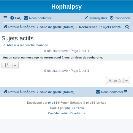
Hopitalpsy
FAQ
Nous contacter
S’enregistrer
Connexion
R
Retour à l'hôpital
Salle de garde (forum)
Rechercher
Sujets actifs
e
Sujets actifs
c
Aller à la recherche avancée
h
0 résultat trouvé • Page
1
sur
1
e
Aucun sujet ou message ne correspond à vos critères de recherche.
r
c
0 résultat trouvé • Page
1
sur
1
h
Aller à
e
r
Retour à l'hôpital
Salle de garde (forum)
Nous contacter
Développé par
phpBB
® Forum Software © phpBB Limited
Traduit par
phpBB-fr.com
Confidentialité
|
Conditions