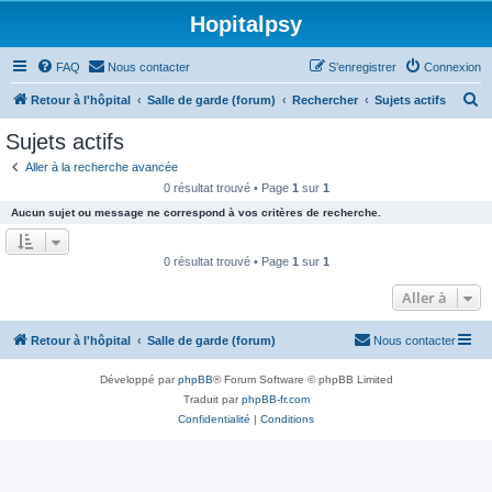
Hopitalpsy
FAQ
Nous contacter
S’enregistrer
Connexion
R
Retour à l'hôpital
Salle de garde (forum)
Rechercher
Sujets actifs
e
Sujets actifs
c
Aller à la recherche avancée
h
0 résultat trouvé • Page
1
sur
1
e
Aucun sujet ou message ne correspond à vos critères de recherche.
r
c
0 résultat trouvé • Page
1
sur
1
h
Aller à
e
r
Retour à l'hôpital
Salle de garde (forum)
Nous contacter
Développé par
phpBB
® Forum Software © phpBB Limited
Traduit par
phpBB-fr.com
Confidentialité
|
Conditions