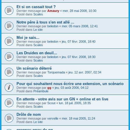
Et si on cassait tout ?
Dernier message par
Amaury
«
mer. 28 mai 2008, 10:30
Posté dans
Scales
Notre père à tous s'en est allé ...
Dernier message par
beledon
«
mer. 05 mars 2008, 12:41
Posté dans
Le site
Moi je sais...
Dernier message par
beledon
«
jeu. 07 févr. 2008, 18:40
Posté dans
Scales
Les Druides en deuil...
Dernier message par
beledon
«
jeu. 07 févr. 2008, 18:30
Posté dans
Scales
Un scénario déterré
Dernier message par
Torquemada
«
jeu. 12 avr. 2007, 02:34
Posté dans
Scales
Pour qui souhaitent nous écrire une extension, un scénario
Dernier message par
gg
«
jeu. 03 août 2006, 04:12
Posté dans
Préambule
En attente - votre avis sur un GN + online et en live
Dernier message par
Scout
«
lun. 18 juil. 2005, 18:35
Posté dans
Scales
Drôle de nom
Dernier message par
vervelle
«
mer. 18 mai 2005, 11:24
Posté dans
Le site
gregneu gneu de gg