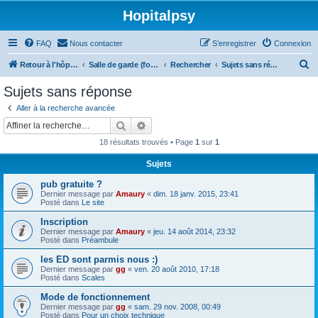
Hopitalpsy
FAQ
Nous contacter
S’enregistrer
Connexion
R
Retour à l'hôpital
Salle de garde (forum)
Rechercher
Sujets sans réponse
e
Sujets sans réponse
c
Aller à la recherche avancée
h
Rechercher
Recherche avancée
e
18 résultats trouvés • Page
1
sur
1
r
Sujets
c
pub gratuite ?
h
Dernier message par
Amaury
«
dim. 18 janv. 2015, 23:41
e
Posté dans
Le site
r
Inscription
Dernier message par
Amaury
«
jeu. 14 août 2014, 23:32
Posté dans
Préambule
les ED sont parmis nous :)
Dernier message par
gg
«
ven. 20 août 2010, 17:18
Posté dans
Scales
Mode de fonctionnement
Dernier message par
gg
«
sam. 29 nov. 2008, 00:49
Posté dans
Pour un choix technique