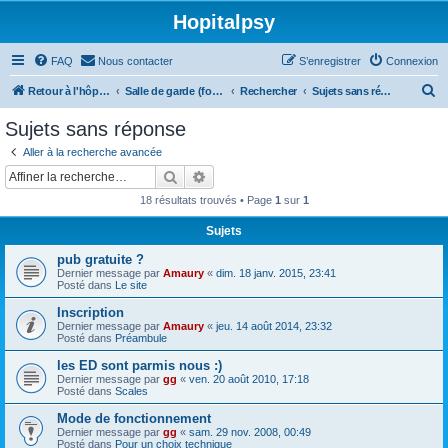
Hopitalpsy
FAQ
Nous contacter
S’enregistrer
Connexion
R
Retour à l'hôpital
Salle de garde (forum)
Rechercher
Sujets sans réponse
e
Sujets sans réponse
c
Aller à la recherche avancée
h
Rechercher
Recherche avancée
e
18 résultats trouvés • Page
1
sur
1
r
Sujets
c
pub gratuite ?
h
Dernier message par
Amaury
«
dim. 18 janv. 2015, 23:41
e
Posté dans
Le site
r
Inscription
Dernier message par
Amaury
«
jeu. 14 août 2014, 23:32
Posté dans
Préambule
les ED sont parmis nous :)
Dernier message par
gg
«
ven. 20 août 2010, 17:18
Posté dans
Scales
Mode de fonctionnement
Dernier message par
gg
«
sam. 29 nov. 2008, 00:49
Posté dans
Pour un choix technique