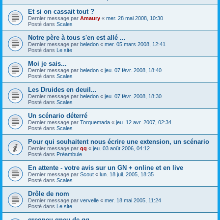
Et si on cassait tout ?
Dernier message par
Amaury
«
mer. 28 mai 2008, 10:30
Posté dans
Scales
Notre père à tous s'en est allé ...
Dernier message par
beledon
«
mer. 05 mars 2008, 12:41
Posté dans
Le site
Moi je sais...
Dernier message par
beledon
«
jeu. 07 févr. 2008, 18:40
Posté dans
Scales
Les Druides en deuil...
Dernier message par
beledon
«
jeu. 07 févr. 2008, 18:30
Posté dans
Scales
Un scénario déterré
Dernier message par
Torquemada
«
jeu. 12 avr. 2007, 02:34
Posté dans
Scales
Pour qui souhaitent nous écrire une extension, un scénario
Dernier message par
gg
«
jeu. 03 août 2006, 04:12
Posté dans
Préambule
En attente - votre avis sur un GN + online et en live
Dernier message par
Scout
«
lun. 18 juil. 2005, 18:35
Posté dans
Scales
Drôle de nom
Dernier message par
vervelle
«
mer. 18 mai 2005, 11:24
Posté dans
Le site
gregneu gneu de gg