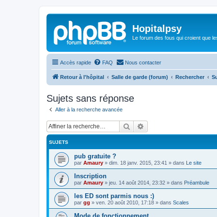
Hopitalpsy
Le forum des fous qui croient que l
Accès rapide
FAQ
Nous contacter
Retour à l'hôpital
Salle de garde (forum)
Rechercher
S
Sujets sans réponse
Aller à la recherche avancée
Rechercher
Recherche avancée
SUJETS
pub gratuite ?
par
Amaury
»
dim. 18 janv. 2015, 23:41
» dans
Le site
Inscription
par
Amaury
»
jeu. 14 août 2014, 23:32
» dans
Préambule
les ED sont parmis nous :)
par
gg
»
ven. 20 août 2010, 17:18
» dans
Scales
Mode de fonctionnement