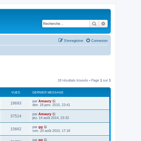
Rechercher
Recherche avancé
S’enregistrer
Connexion
18 résultats trouvés • Page
1
sur
1
VUES
DERNIER MESSAGE
D
par
Amaury
V
18693
e
dim. 18 janv. 2015, 23:41
r
u
n
D
par
Amaury
V
37514
i
e
jeu. 14 août 2014, 23:32
e
e
r
r
u
n
D
par
gg
s
m
V
15662
i
e
ven. 20 août 2010, 17:18
e
e
e
r
s
r
u
n
s
D
par
gg
s
m