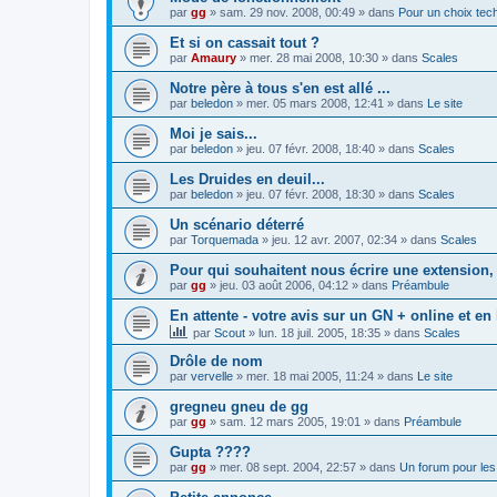
par
gg
»
sam. 29 nov. 2008, 00:49
» dans
Pour un choix tec
Et si on cassait tout ?
par
Amaury
»
mer. 28 mai 2008, 10:30
» dans
Scales
Notre père à tous s'en est allé ...
par
beledon
»
mer. 05 mars 2008, 12:41
» dans
Le site
Moi je sais...
par
beledon
»
jeu. 07 févr. 2008, 18:40
» dans
Scales
Les Druides en deuil...
par
beledon
»
jeu. 07 févr. 2008, 18:30
» dans
Scales
Un scénario déterré
par
Torquemada
»
jeu. 12 avr. 2007, 02:34
» dans
Scales
Pour qui souhaitent nous écrire une extension,
par
gg
»
jeu. 03 août 2006, 04:12
» dans
Préambule
En attente - votre avis sur un GN + online et en 
par
Scout
»
lun. 18 juil. 2005, 18:35
» dans
Scales
Drôle de nom
par
vervelle
»
mer. 18 mai 2005, 11:24
» dans
Le site
gregneu gneu de gg
par
gg
»
sam. 12 mars 2005, 19:01
» dans
Préambule
Gupta ????
par
gg
»
mer. 08 sept. 2004, 22:57
» dans
Un forum pour les