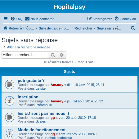
Hopitalpsy
FAQ
Nous contacter
S’enregistrer
Connexion
R
Retour à l'hôpital
Salle de garde (forum)
Rechercher
Sujets sans réponse
e
Sujets sans réponse
c
Aller à la recherche avancée
h
Rechercher
Recherche avancée
e
18 résultats trouvés • Page
1
sur
1
r
Sujets
c
pub gratuite ?
h
Dernier message par
Amaury
«
dim. 18 janv. 2015, 23:41
e
Posté dans
Le site
r
Inscription
Dernier message par
Amaury
«
jeu. 14 août 2014, 23:32
Posté dans
Préambule
les ED sont parmis nous :)
Dernier message par
gg
«
ven. 20 août 2010, 17:18
Posté dans
Scales
Mode de fonctionnement
Dernier message par
gg
«
sam. 29 nov. 2008, 00:49
Posté dans
Pour un choix technique