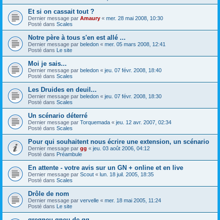
Et si on cassait tout ?
Dernier message par
Amaury
«
mer. 28 mai 2008, 10:30
Posté dans
Scales
Notre père à tous s'en est allé ...
Dernier message par
beledon
«
mer. 05 mars 2008, 12:41
Posté dans
Le site
Moi je sais...
Dernier message par
beledon
«
jeu. 07 févr. 2008, 18:40
Posté dans
Scales
Les Druides en deuil...
Dernier message par
beledon
«
jeu. 07 févr. 2008, 18:30
Posté dans
Scales
Un scénario déterré
Dernier message par
Torquemada
«
jeu. 12 avr. 2007, 02:34
Posté dans
Scales
Pour qui souhaitent nous écrire une extension, un scénario
Dernier message par
gg
«
jeu. 03 août 2006, 04:12
Posté dans
Préambule
En attente - votre avis sur un GN + online et en live
Dernier message par
Scout
«
lun. 18 juil. 2005, 18:35
Posté dans
Scales
Drôle de nom
Dernier message par
vervelle
«
mer. 18 mai 2005, 11:24
Posté dans
Le site
gregneu gneu de gg