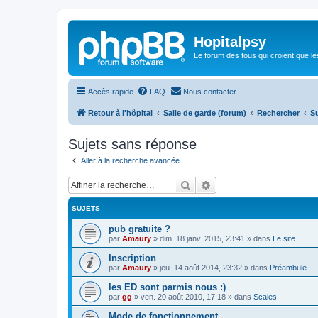
Hopitalpsy
Le forum des fous qui croient que l
Accès rapide
FAQ
Nous contacter
Retour à l'hôpital
Salle de garde (forum)
Rechercher
S
Sujets sans réponse
Aller à la recherche avancée
Rechercher
Recherche avancée
SUJETS
pub gratuite ?
par
Amaury
»
dim. 18 janv. 2015, 23:41
» dans
Le site
Inscription
par
Amaury
»
jeu. 14 août 2014, 23:32
» dans
Préambule
les ED sont parmis nous :)
par
gg
»
ven. 20 août 2010, 17:18
» dans
Scales
Mode de fonctionnement