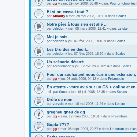
par
gg
»
sam. 29 nov. 2008, 00:49
» dans
Pour un choix tec
Et si on cassait tout ?
par
Amaury
»
mer. 28 mai 2008, 10:30
» dans
Scales
Notre père à tous s'en est allé ...
par
beledon
»
mer. 05 mars 2008, 12:41
» dans
Le site
Moi je sais...
par
beledon
»
jeu. 07 févr. 2008, 18:40
» dans
Scales
Les Druides en deuil...
par
beledon
»
jeu. 07 févr. 2008, 18:30
» dans
Scales
Un scénario déterré
par
Torquemada
»
jeu. 12 avr. 2007, 02:34
» dans
Scales
Pour qui souhaitent nous écrire une extension,
par
gg
»
jeu. 03 août 2006, 04:12
» dans
Préambule
En attente - votre avis sur un GN + online et en 
par
Scout
»
lun. 18 juil. 2005, 18:35
» dans
Scales
Drôle de nom
par
vervelle
»
mer. 18 mai 2005, 11:24
» dans
Le site
gregneu gneu de gg
par
gg
»
sam. 12 mars 2005, 19:01
» dans
Préambule
Gupta ????
par
gg
»
mer. 08 sept. 2004, 22:57
» dans
Un forum pour les