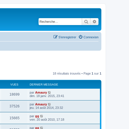
Rechercher
Recherche avancé
S’enregistrer
Connexion
18 résultats trouvés • Page
1
sur
1
VUES
DERNIER MESSAGE
D
par
Amaury
V
18699
e
dim. 18 janv. 2015, 23:41
r
u
n
D
par
Amaury
V
37526
i
e
jeu. 14 août 2014, 23:32
e
e
r
r
u
n
D
par
gg
s
m
V
15665
i
e
ven. 20 août 2010, 17:18
e
e
e
r
s
r
u
n
s
D
par
gg
s
m