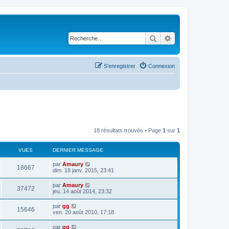
Rechercher
Recherche avancé
S’enregistrer
Connexion
18 résultats trouvés • Page
1
sur
1
VUES
DERNIER MESSAGE
par
Amaury
18667
dim. 18 janv. 2015, 23:41
par
Amaury
37472
jeu. 14 août 2014, 23:32
par
gg
15646
ven. 20 août 2010, 17:18
par
gg