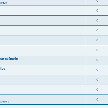
0
hnique
0
0
0
0
0
 un scénario
0
live
0
0
0
0
 joueurs