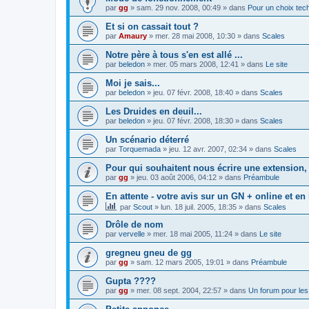
par
gg
»
sam. 29 nov. 2008, 00:49
» dans
Pour un choix tec
Et si on cassait tout ?
par
Amaury
»
mer. 28 mai 2008, 10:30
» dans
Scales
Notre père à tous s'en est allé ...
par
beledon
»
mer. 05 mars 2008, 12:41
» dans
Le site
Moi je sais...
par
beledon
»
jeu. 07 févr. 2008, 18:40
» dans
Scales
Les Druides en deuil...
par
beledon
»
jeu. 07 févr. 2008, 18:30
» dans
Scales
Un scénario déterré
par
Torquemada
»
jeu. 12 avr. 2007, 02:34
» dans
Scales
Pour qui souhaitent nous écrire une extension,
par
gg
»
jeu. 03 août 2006, 04:12
» dans
Préambule
En attente - votre avis sur un GN + online et en 
par
Scout
»
lun. 18 juil. 2005, 18:35
» dans
Scales
Drôle de nom
par
vervelle
»
mer. 18 mai 2005, 11:24
» dans
Le site
gregneu gneu de gg
par
gg
»
sam. 12 mars 2005, 19:01
» dans
Préambule
Gupta ????
par
gg
»
mer. 08 sept. 2004, 22:57
» dans
Un forum pour les