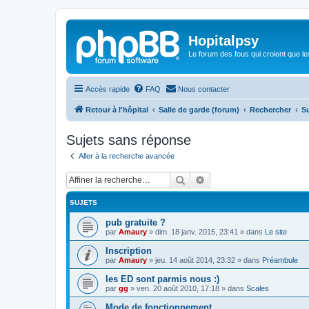
Hopitalpsy
Le forum des fous qui croient que l
Accès rapide
FAQ
Nous contacter
Retour à l'hôpital
Salle de garde (forum)
Rechercher
S
Sujets sans réponse
Aller à la recherche avancée
Rechercher
Recherche avancée
SUJETS
pub gratuite ?
par
Amaury
»
dim. 18 janv. 2015, 23:41
» dans
Le site
Inscription
par
Amaury
»
jeu. 14 août 2014, 23:32
» dans
Préambule
les ED sont parmis nous :)
par
gg
»
ven. 20 août 2010, 17:18
» dans
Scales
Mode de fonctionnement