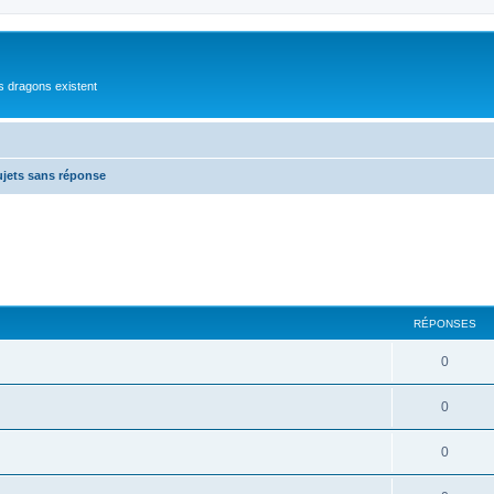
es dragons existent
ujets sans réponse
RÉPONSES
0
0
0