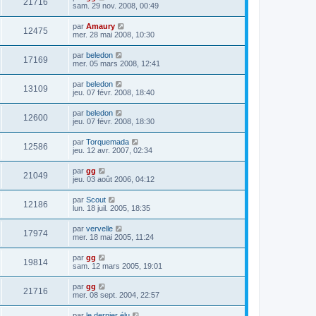
21716
sam. 29 nov. 2008, 00:49
par
Amaury
12475
mer. 28 mai 2008, 10:30
par
beledon
17169
mer. 05 mars 2008, 12:41
par
beledon
13109
jeu. 07 févr. 2008, 18:40
par
beledon
12600
jeu. 07 févr. 2008, 18:30
par
Torquemada
12586
jeu. 12 avr. 2007, 02:34
par
gg
21049
jeu. 03 août 2006, 04:12
par
Scout
12186
lun. 18 juil. 2005, 18:35
par
vervelle
17974
mer. 18 mai 2005, 11:24
par
gg
19814
sam. 12 mars 2005, 19:01
par
gg
21716
mer. 08 sept. 2004, 22:57
par
le dernier élu