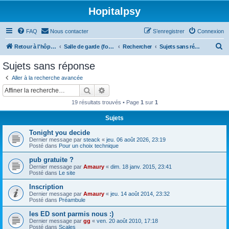
Hopitalpsy
FAQ
Nous contacter
S’enregistrer
Connexion
R
Retour à l'hôpital
Salle de garde (forum)
Rechercher
Sujets sans réponse
e
Sujets sans réponse
c
Aller à la recherche avancée
h
Rechercher
Recherche avancée
e
19 résultats trouvés • Page
1
sur
1
r
Sujets
c
Tonight you decide
h
Dernier message par
steack
«
jeu. 06 août 2026, 23:19
e
Posté dans
Pour un choix technique
r
pub gratuite ?
Dernier message par
Amaury
«
dim. 18 janv. 2015, 23:41
Posté dans
Le site
Inscription
Dernier message par
Amaury
«
jeu. 14 août 2014, 23:32
Posté dans
Préambule
les ED sont parmis nous :)
Dernier message par
gg
«
ven. 20 août 2010, 17:18
Posté dans
Scales