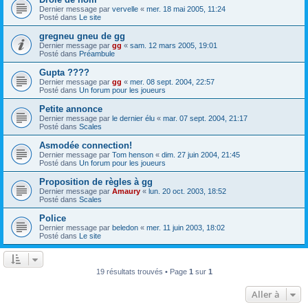
Dernier message par
vervelle
«
mer. 18 mai 2005, 11:24
Posté dans
Le site
gregneu gneu de gg
Dernier message par
gg
«
sam. 12 mars 2005, 19:01
Posté dans
Préambule
Gupta ????
Dernier message par
gg
«
mer. 08 sept. 2004, 22:57
Posté dans
Un forum pour les joueurs
Petite annonce
Dernier message par
le dernier élu
«
mar. 07 sept. 2004, 21:17
Posté dans
Scales
Asmodée connection!
Dernier message par
Tom henson
«
dim. 27 juin 2004, 21:45
Posté dans
Un forum pour les joueurs
Proposition de règles à gg
Dernier message par
Amaury
«
lun. 20 oct. 2003, 18:52
Posté dans
Scales
Police
Dernier message par
beledon
«
mer. 11 juin 2003, 18:02
Posté dans
Le site
19 résultats trouvés • Page
1
sur
1
Aller à