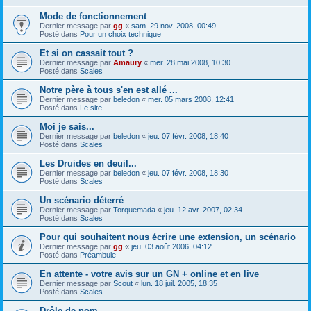
Mode de fonctionnement
Dernier message par
gg
«
sam. 29 nov. 2008, 00:49
Posté dans
Pour un choix technique
Et si on cassait tout ?
Dernier message par
Amaury
«
mer. 28 mai 2008, 10:30
Posté dans
Scales
Notre père à tous s'en est allé ...
Dernier message par
beledon
«
mer. 05 mars 2008, 12:41
Posté dans
Le site
Moi je sais...
Dernier message par
beledon
«
jeu. 07 févr. 2008, 18:40
Posté dans
Scales
Les Druides en deuil...
Dernier message par
beledon
«
jeu. 07 févr. 2008, 18:30
Posté dans
Scales
Un scénario déterré
Dernier message par
Torquemada
«
jeu. 12 avr. 2007, 02:34
Posté dans
Scales
Pour qui souhaitent nous écrire une extension, un scénario
Dernier message par
gg
«
jeu. 03 août 2006, 04:12
Posté dans
Préambule
En attente - votre avis sur un GN + online et en live
Dernier message par
Scout
«
lun. 18 juil. 2005, 18:35
Posté dans
Scales
Drôle de nom