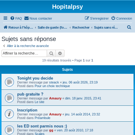
Hopitalpsy
FAQ
Nous contacter
S’enregistrer
Connexion
R
Retour à l'hôpital
Salle de garde (forum)
Rechercher
Sujets sans réponse
e
Sujets sans réponse
c
Aller à la recherche avancée
h
Rechercher
Recherche avancée
e
19 résultats trouvés • Page
1
sur
1
r
Sujets
c
Tonight you decide
h
Dernier message par
steack
«
jeu. 06 août 2026, 23:19
e
Posté dans
Pour un choix technique
r
pub gratuite ?
Dernier message par
Amaury
«
dim. 18 janv. 2015, 23:41
Posté dans
Le site
Inscription
Dernier message par
Amaury
«
jeu. 14 août 2014, 23:32
Posté dans
Préambule
les ED sont parmis nous :)
Dernier message par
gg
«
ven. 20 août 2010, 17:18
Posté dans
Scales