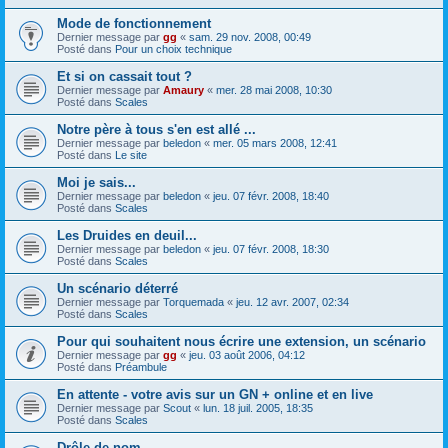
Mode de fonctionnement
Dernier message par
gg
«
sam. 29 nov. 2008, 00:49
Posté dans
Pour un choix technique
Et si on cassait tout ?
Dernier message par
Amaury
«
mer. 28 mai 2008, 10:30
Posté dans
Scales
Notre père à tous s'en est allé ...
Dernier message par
beledon
«
mer. 05 mars 2008, 12:41
Posté dans
Le site
Moi je sais...
Dernier message par
beledon
«
jeu. 07 févr. 2008, 18:40
Posté dans
Scales
Les Druides en deuil...
Dernier message par
beledon
«
jeu. 07 févr. 2008, 18:30
Posté dans
Scales
Un scénario déterré
Dernier message par
Torquemada
«
jeu. 12 avr. 2007, 02:34
Posté dans
Scales
Pour qui souhaitent nous écrire une extension, un scénario
Dernier message par
gg
«
jeu. 03 août 2006, 04:12
Posté dans
Préambule
En attente - votre avis sur un GN + online et en live
Dernier message par
Scout
«
lun. 18 juil. 2005, 18:35
Posté dans
Scales
Drôle de nom