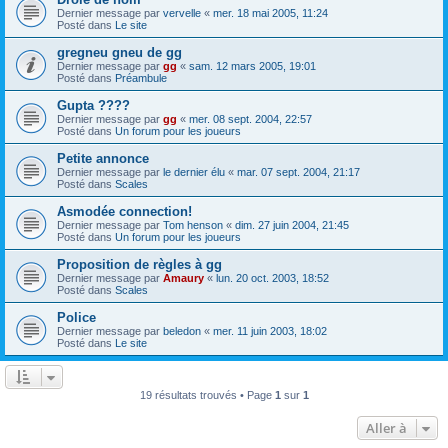
Dernier message par
vervelle
«
mer. 18 mai 2005, 11:24
Posté dans
Le site
gregneu gneu de gg
Dernier message par
gg
«
sam. 12 mars 2005, 19:01
Posté dans
Préambule
Gupta ????
Dernier message par
gg
«
mer. 08 sept. 2004, 22:57
Posté dans
Un forum pour les joueurs
Petite annonce
Dernier message par
le dernier élu
«
mar. 07 sept. 2004, 21:17
Posté dans
Scales
Asmodée connection!
Dernier message par
Tom henson
«
dim. 27 juin 2004, 21:45
Posté dans
Un forum pour les joueurs
Proposition de règles à gg
Dernier message par
Amaury
«
lun. 20 oct. 2003, 18:52
Posté dans
Scales
Police
Dernier message par
beledon
«
mer. 11 juin 2003, 18:02
Posté dans
Le site
19 résultats trouvés • Page
1
sur
1
Aller à