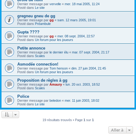
Dernier message par
vervelle
«
mer. 18 mai 2005, 11:24
Posté dans
Le site
gregneu gneu de gg
Dernier message par
gg
«
sam. 12 mars 2005, 19:01
Posté dans
Préambule
Gupta ????
Dernier message par
gg
«
mer. 08 sept. 2004, 22:57
Posté dans
Un forum pour les joueurs
Petite annonce
Dernier message par
le dernier élu
«
mar. 07 sept. 2004, 21:17
Posté dans
Scales
Asmodée connection!
Dernier message par
Tom henson
«
dim. 27 juin 2004, 21:45
Posté dans
Un forum pour les joueurs
Proposition de règles à gg
Dernier message par
Amaury
«
lun. 20 oct. 2003, 18:52
Posté dans
Scales
Police
Dernier message par
beledon
«
mer. 11 juin 2003, 18:02
Posté dans
Le site
19 résultats trouvés • Page
1
sur
1
Aller à