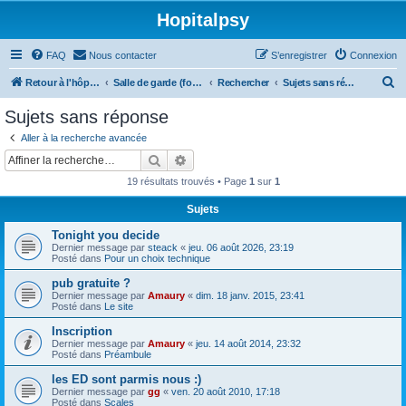
Hopitalpsy
FAQ
Nous contacter
S’enregistrer
Connexion
R
Retour à l'hôpital
Salle de garde (forum)
Rechercher
Sujets sans réponse
e
Sujets sans réponse
c
Aller à la recherche avancée
h
Rechercher
Recherche avancée
e
19 résultats trouvés • Page
1
sur
1
r
Sujets
c
Tonight you decide
h
Dernier message par
steack
«
jeu. 06 août 2026, 23:19
e
Posté dans
Pour un choix technique
r
pub gratuite ?
Dernier message par
Amaury
«
dim. 18 janv. 2015, 23:41
Posté dans
Le site
Inscription
Dernier message par
Amaury
«
jeu. 14 août 2014, 23:32
Posté dans
Préambule
les ED sont parmis nous :)
Dernier message par
gg
«
ven. 20 août 2010, 17:18
Posté dans
Scales