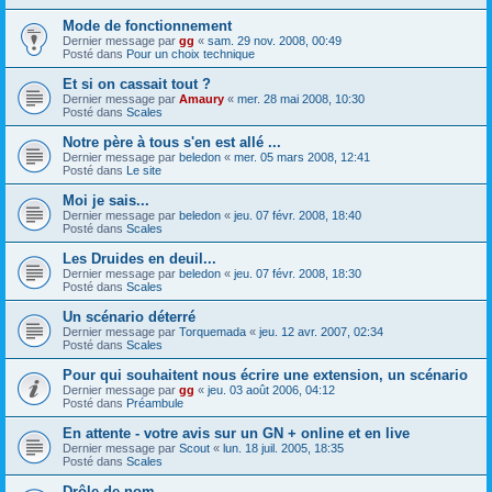
Mode de fonctionnement
Dernier message par
gg
«
sam. 29 nov. 2008, 00:49
Posté dans
Pour un choix technique
Et si on cassait tout ?
Dernier message par
Amaury
«
mer. 28 mai 2008, 10:30
Posté dans
Scales
Notre père à tous s'en est allé ...
Dernier message par
beledon
«
mer. 05 mars 2008, 12:41
Posté dans
Le site
Moi je sais...
Dernier message par
beledon
«
jeu. 07 févr. 2008, 18:40
Posté dans
Scales
Les Druides en deuil...
Dernier message par
beledon
«
jeu. 07 févr. 2008, 18:30
Posté dans
Scales
Un scénario déterré
Dernier message par
Torquemada
«
jeu. 12 avr. 2007, 02:34
Posté dans
Scales
Pour qui souhaitent nous écrire une extension, un scénario
Dernier message par
gg
«
jeu. 03 août 2006, 04:12
Posté dans
Préambule
En attente - votre avis sur un GN + online et en live
Dernier message par
Scout
«
lun. 18 juil. 2005, 18:35
Posté dans
Scales
Drôle de nom