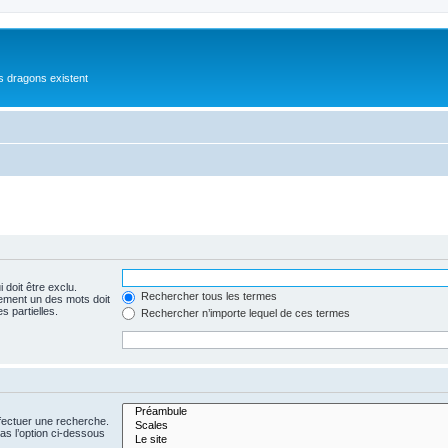
es dragons existent
 doit être exclu.
Rechercher tous les termes
ement un des mots doit
s partielles.
Rechercher n’importe lequel de ces termes
fectuer une recherche.
s l’option ci-dessous