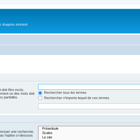
es dragons existent
 doit être exclu.
Rechercher tous les termes
ement un des mots doit
s partielles.
Rechercher n’importe lequel de ces termes
fectuer une recherche.
s l’option ci-dessous