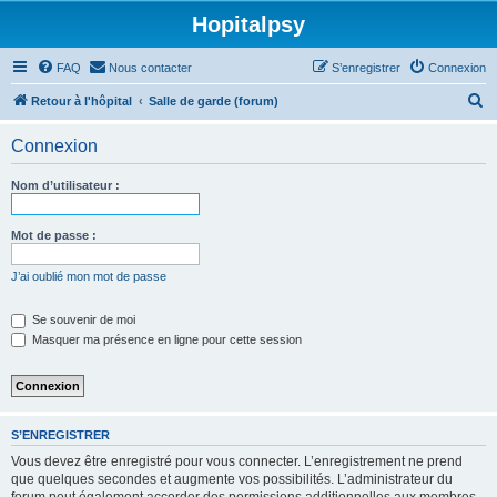
Hopitalpsy
FAQ
Nous contacter
S’enregistrer
Connexion
R
Retour à l'hôpital
Salle de garde (forum)
e
Connexion
c
h
Nom d’utilisateur :
e
r
Mot de passe :
c
J’ai oublié mon mot de passe
h
e
Se souvenir de moi
Masquer ma présence en ligne pour cette session
r
S’ENREGISTRER
Vous devez être enregistré pour vous connecter. L’enregistrement ne prend
que quelques secondes et augmente vos possibilités. L’administrateur du
forum peut également accorder des permissions additionnelles aux membres