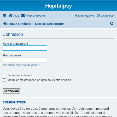
Hopitalpsy
FAQ
Nous contacter
S’enregistrer
Connexion
R
Retour à l'hôpital
Salle de garde (forum)
e
Connexion
c
h
Nom d’utilisateur :
e
r
Mot de passe :
c
J’ai oublié mon mot de passe
h
e
Se souvenir de moi
Masquer ma présence en ligne pour cette session
r
S’ENREGISTRER
Vous devez être enregistré pour vous connecter. L’enregistrement ne prend
que quelques secondes et augmente vos possibilités. L’administrateur du
forum peut également accorder des permissions additionnelles aux membres