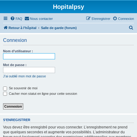
Hopitalpsy
FAQ
Nous contacter
S’enregistrer
Connexion
R
Retour à l'hôpital
Salle de garde (forum)
e
Connexion
c
h
Nom d’utilisateur :
e
r
Mot de passe :
c
J’ai oublié mon mot de passe
h
e
Se souvenir de moi
Cacher mon statut en ligne pour cette session
r
S’ENREGISTRER
Vous devez être enregistré pour vous connecter. L’enregistrement ne prend
que quelques secondes et augmente vos possibilités. L’administrateur du
forum peut également accorder des permissions additionnelles aux membres