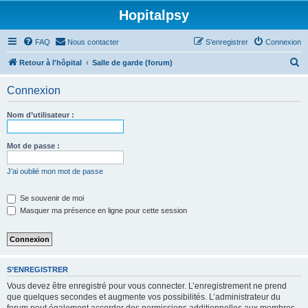
Hopitalpsy
FAQ
Nous contacter
S’enregistrer
Connexion
R
Retour à l'hôpital
Salle de garde (forum)
e
Connexion
c
h
Nom d’utilisateur :
e
r
Mot de passe :
c
J’ai oublié mon mot de passe
h
e
Se souvenir de moi
Masquer ma présence en ligne pour cette session
r
S’ENREGISTRER
Vous devez être enregistré pour vous connecter. L’enregistrement ne prend
que quelques secondes et augmente vos possibilités. L’administrateur du
forum peut également accorder des permissions additionnelles aux membres