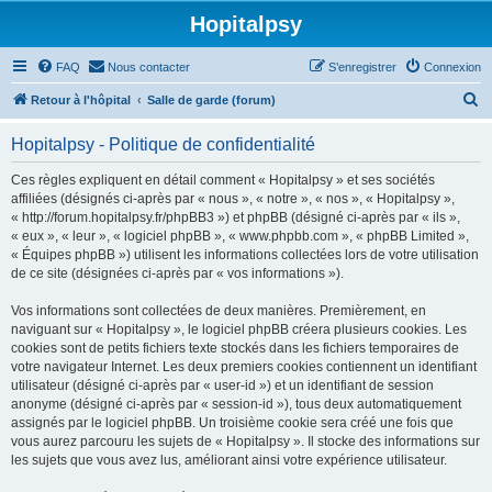
Hopitalpsy
FAQ
Nous contacter
S’enregistrer
Connexion
R
Retour à l'hôpital
Salle de garde (forum)
e
Hopitalpsy - Politique de confidentialité
c
h
Ces règles expliquent en détail comment « Hopitalpsy » et ses sociétés
affiliées (désignés ci-après par « nous », « notre », « nos », « Hopitalpsy »,
e
« http://forum.hopitalpsy.fr/phpBB3 ») et phpBB (désigné ci-après par « ils »,
r
« eux », « leur », « logiciel phpBB », « www.phpbb.com », « phpBB Limited »,
« Équipes phpBB ») utilisent les informations collectées lors de votre utilisation
c
de ce site (désignées ci-après par « vos informations »).
h
Vos informations sont collectées de deux manières. Premièrement, en
e
naviguant sur « Hopitalpsy », le logiciel phpBB créera plusieurs cookies. Les
r
cookies sont de petits fichiers texte stockés dans les fichiers temporaires de
votre navigateur Internet. Les deux premiers cookies contiennent un identifiant
utilisateur (désigné ci-après par « user-id ») et un identifiant de session
anonyme (désigné ci-après par « session-id »), tous deux automatiquement
assignés par le logiciel phpBB. Un troisième cookie sera créé une fois que
vous aurez parcouru les sujets de « Hopitalpsy ». Il stocke des informations sur
les sujets que vous avez lus, améliorant ainsi votre expérience utilisateur.