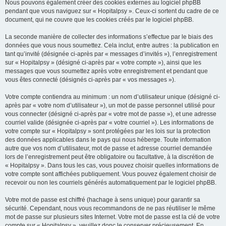
Nous pouvons également créer des cookies externes au logiciel phpBB
pendant que vous naviguez sur « Hopitalpsy ». Ceux-ci sortent du cadre de ce
document, qui ne couvre que les cookies créés par le logiciel phpBB.
La seconde manière de collecter des informations s’effectue par le biais des
données que vous nous soumettez. Cela inclut, entre autres : la publication en
tant qu’invité (désignée ci-après par « messages d’invités »), l’enregistrement
sur « Hopitalpsy » (désigné ci-après par « votre compte »), ainsi que les
messages que vous soumettez après votre enregistrement et pendant que
vous êtes connecté (désignés ci-après par « vos messages »).
Votre compte contiendra au minimum : un nom d’utilisateur unique (désigné ci-
après par « votre nom d’utilisateur »), un mot de passe personnel utilisé pour
vous connecter (désigné ci-après par « votre mot de passe »), et une adresse
courriel valide (désignée ci-après par « votre courriel »). Les informations de
votre compte sur « Hopitalpsy » sont protégées par les lois sur la protection
des données applicables dans le pays qui nous héberge. Toute information
autre que vos nom d’utilisateur, mot de passe et adresse courriel demandée
lors de l’enregistrement peut être obligatoire ou facultative, à la discrétion de
« Hopitalpsy ». Dans tous les cas, vous pouvez choisir quelles informations de
votre compte sont affichées publiquement. Vous pouvez également choisir de
recevoir ou non les courriels générés automatiquement par le logiciel phpBB.
Votre mot de passe est chiffré (hachage à sens unique) pour garantir sa
sécurité. Cependant, nous vous recommandons de ne pas réutiliser le même
mot de passe sur plusieurs sites Internet. Votre mot de passe est la clé de votre
compte sur « Hopitalpsy », veuillez donc le conserver précieusement. En