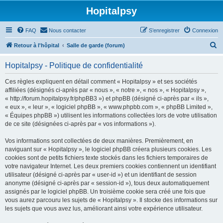
Hopitalpsy
FAQ
Nous contacter
S’enregistrer
Connexion
R
Retour à l'hôpital
Salle de garde (forum)
e
Hopitalpsy - Politique de confidentialité
c
h
Ces règles expliquent en détail comment « Hopitalpsy » et ses sociétés
affiliées (désignés ci-après par « nous », « notre », « nos », « Hopitalpsy »,
e
« http://forum.hopitalpsy.fr/phpBB3 ») et phpBB (désigné ci-après par « ils »,
r
« eux », « leur », « logiciel phpBB », « www.phpbb.com », « phpBB Limited »,
« Équipes phpBB ») utilisent les informations collectées lors de votre utilisation
c
de ce site (désignées ci-après par « vos informations »).
h
Vos informations sont collectées de deux manières. Premièrement, en
e
naviguant sur « Hopitalpsy », le logiciel phpBB créera plusieurs cookies. Les
r
cookies sont de petits fichiers texte stockés dans les fichiers temporaires de
votre navigateur Internet. Les deux premiers cookies contiennent un identifiant
utilisateur (désigné ci-après par « user-id ») et un identifiant de session
anonyme (désigné ci-après par « session-id »), tous deux automatiquement
assignés par le logiciel phpBB. Un troisième cookie sera créé une fois que
vous aurez parcouru les sujets de « Hopitalpsy ». Il stocke des informations sur
les sujets que vous avez lus, améliorant ainsi votre expérience utilisateur.