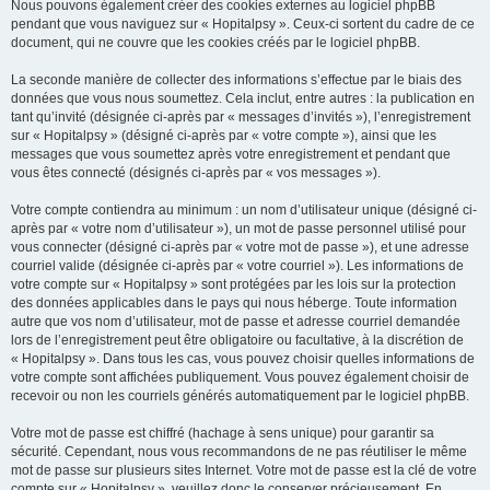
Nous pouvons également créer des cookies externes au logiciel phpBB
pendant que vous naviguez sur « Hopitalpsy ». Ceux-ci sortent du cadre de ce
document, qui ne couvre que les cookies créés par le logiciel phpBB.
La seconde manière de collecter des informations s’effectue par le biais des
données que vous nous soumettez. Cela inclut, entre autres : la publication en
tant qu’invité (désignée ci-après par « messages d’invités »), l’enregistrement
sur « Hopitalpsy » (désigné ci-après par « votre compte »), ainsi que les
messages que vous soumettez après votre enregistrement et pendant que
vous êtes connecté (désignés ci-après par « vos messages »).
Votre compte contiendra au minimum : un nom d’utilisateur unique (désigné ci-
après par « votre nom d’utilisateur »), un mot de passe personnel utilisé pour
vous connecter (désigné ci-après par « votre mot de passe »), et une adresse
courriel valide (désignée ci-après par « votre courriel »). Les informations de
votre compte sur « Hopitalpsy » sont protégées par les lois sur la protection
des données applicables dans le pays qui nous héberge. Toute information
autre que vos nom d’utilisateur, mot de passe et adresse courriel demandée
lors de l’enregistrement peut être obligatoire ou facultative, à la discrétion de
« Hopitalpsy ». Dans tous les cas, vous pouvez choisir quelles informations de
votre compte sont affichées publiquement. Vous pouvez également choisir de
recevoir ou non les courriels générés automatiquement par le logiciel phpBB.
Votre mot de passe est chiffré (hachage à sens unique) pour garantir sa
sécurité. Cependant, nous vous recommandons de ne pas réutiliser le même
mot de passe sur plusieurs sites Internet. Votre mot de passe est la clé de votre
compte sur « Hopitalpsy », veuillez donc le conserver précieusement. En